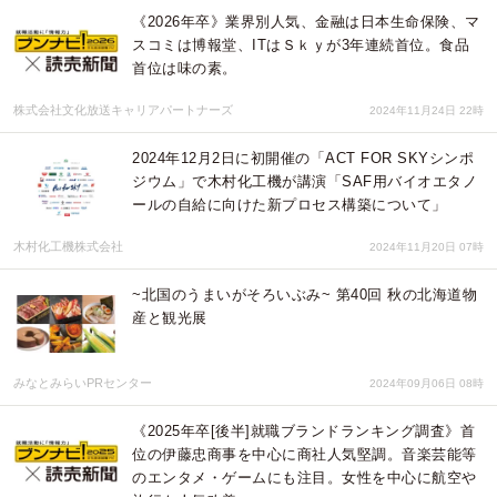
《2026年卒》業界別人気、金融は日本生命保険、マ
スコミは博報堂、ITはＳｋｙが3年連続首位。食品
首位は味の素。
株式会社文化放送キャリアパートナーズ
2024年11月24日 22時
2024年12月2日に初開催の「ACT FOR SKYシンポ
ジウム」で木村化工機が講演「SAF用バイオエタノ
ールの自給に向けた新プロセス構築について」
木村化工機株式会社
2024年11月20日 07時
~北国のうまいがそろいぶみ~ 第40回 秋の北海道物
産と観光展
みなとみらいPRセンター
2024年09月06日 08時
《2025年卒[後半]就職ブランドランキング調査》首
位の伊藤忠商事を中心に商社人気堅調。音楽芸能等
のエンタメ・ゲームにも注目。女性を中心に航空や