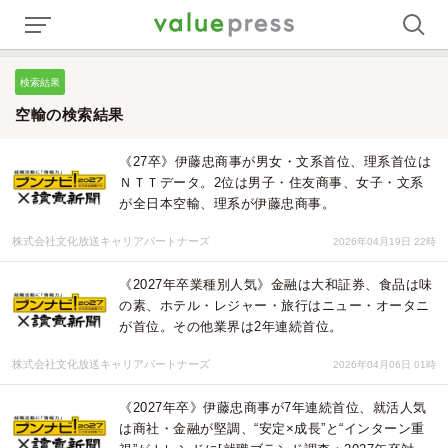
検索結果
空輸の検索結果
《27卒》伊藤忠商事が男女・文系首位、理系首位は
ＮＴＴデータ。2位は男子・住友商事、女子・文系
が全日本空輸、理系が伊藤忠商事。
株式会社文化放送キャリアパートナーズ
2026年04月19日 22時
《2027年卒業種別人気》金融は大和証券、食品は味
の素、ホテル・レジャー・旅行はニュー・オータニ
が首位。その他業界は2年連続首位。
株式会社文化放送キャリアパートナーズ
2026年04月06日 01時
《2027年卒》伊藤忠商事が7年連続首位、就活人気
は商社・金融が堅調、“安定×成長”と“インターン重