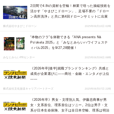
2日間で4.8tの資材を空輸！林業で培った操縦技術を
活かす「やまびこドローン」、足場不要の『ドロー
ン高所洗浄』と共に第4回ドローンサミットに出展
株式会社やまびこドローン
2025年09月10日 02時
“本物のフラ”を体験できる『ANA presents Nā
Po‘okela 2025』と「みなとみらいハワイフェステ
ィバル2025」を9/27,28開催！
みなとみらいPRセンター
2025年09月09日 08時
《2026年卒[後半]就職ブランドランキング》共感と
成長が企業選びに――商社・金融・エンタメが上位
――
株式会社文化放送キャリアパートナーズ
2025年09月07日 22時
《2026年卒》男女・文理別人気、伊藤忠商事が男
女・文系首位、理系首位はソニー。2位は男子・文
系が日本生命保険、女子は全日本空輸、理系は明治