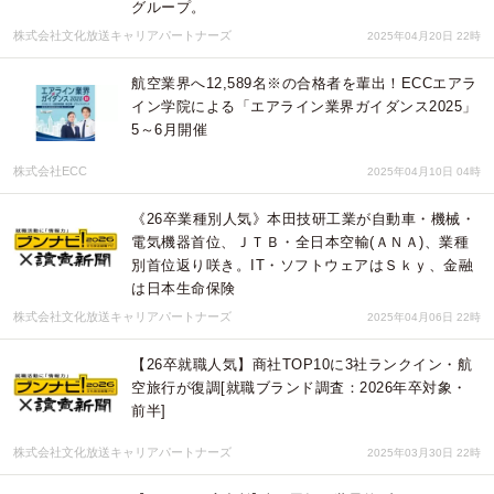
グループ。
株式会社文化放送キャリアパートナーズ
2025年04月20日 22時
航空業界へ12,589名※の合格者を輩出！ECCエアラ
イン学院による「エアライン業界ガイダンス2025」
5～6月開催
株式会社ECC
2025年04月10日 04時
《26卒業種別人気》本田技研工業が自動車・機械・
電気機器首位、ＪＴＢ・全日本空輸(ＡＮＡ)、業種
別首位返り咲き。IT・ソフトウェアはＳｋｙ、金融
は日本生命保険
株式会社文化放送キャリアパートナーズ
2025年04月06日 22時
【26卒就職人気】商社TOP10に3社ランクイン・航
空旅行が復調[就職ブランド調査：2026年卒対象・
前半]
株式会社文化放送キャリアパートナーズ
2025年03月30日 22時