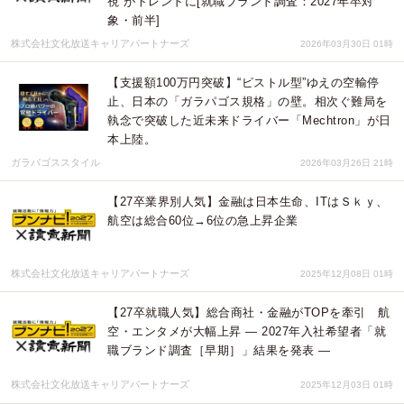
視”がトレンドに[就職ブランド調査：2027年卒対
象・前半]
株式会社文化放送キャリアパートナーズ
2026年03月30日 01時
【支援額100万円突破】“ピストル型”ゆえの空輸停
止、日本の「ガラパゴス規格」の壁。相次ぐ難局を
執念で突破した近未来ドライバー「Mechtron」が日
本上陸。
ガラパゴススタイル
2026年03月26日 21時
【27卒業界別人気】金融は日本生命、ITはＳｋｙ、
航空は総合60位→6位の急上昇企業
株式会社文化放送キャリアパートナーズ
2025年12月08日 01時
【27卒就職人気】総合商社・金融がTOPを牽引 航
空・エンタメが大幅上昇 ― 2027年入社希望者「就
職ブランド調査［早期］」結果を発表 ―
株式会社文化放送キャリアパートナーズ
2025年12月03日 01時