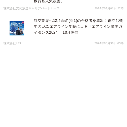
旅行も人気改善。
株式会社文化放送キャリアパートナーズ
2024年09月01日 22時
航空業界へ12,485名(※1)の合格者を輩出！創立40周
年のECCエアライン学院による「エアライン業界ガ
イダンス2024」 10月開催
株式会社ECC
2024年08月30日 03時
2024Nā Po‘okela 2024ナーポオケラ＋みなとみらい
ハワイフェスティバル2024
みなとみらいPRセンター
2024年08月06日 01時
hokkaは350年以上続く能登町の「あばれ祭」を応援
します！〜おーいわっちゃ、今年もやっぞ、あばれ
祭〜
北陸製菓株式会社
2024年06月21日 03時
「初夏の北海道物産展」開催！GWの近場のレジャ