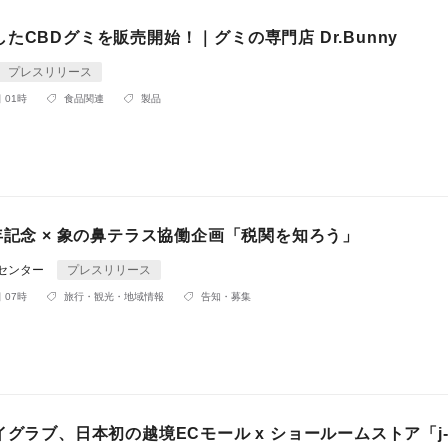
たCBDグミを販売開始！｜グミの専門店 Dr.Bunny
プレスリリース
 01時
食品関連
製品
年記念 × 象の鼻テラス協働企画「税関を知ろう」
Rセンター
プレスリリース
 07時
旅行・観光・地域情報
告知・募集
イグラブ、日本初の越境ECモール x ショールームストア「j-G