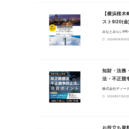
【横浜桜木
スト9/20(
みなとみらいP
2024年09月04日
知財・法務
法・不正競争
株式会社ディー
2024年07月02日
お役立ち資