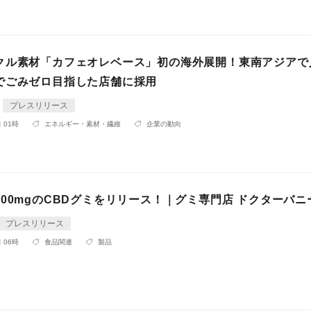
クル素材「カフェオレベース」初の海外展開！東南アジアで
でごみゼロ目指した店舗に採用
プレスリリース
 01時
エネルギー・素材・繊維
企業の動向
00mgのCBDグミをリリース！｜グミ専門店 ドクターバニ
プレスリリース
 06時
食品関連
製品