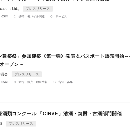
ations Ltd.,
プレスリリース
 05時
携帯、モバイル関連
サービス
ン建築祭」参加建築《第一弾》発表＆パスポート販売開始～
トオープン～
委員会
プレスリリース
 05時
旅行・観光・地域情報
告知・募集
際酒類コンクール 「CINVE」清酒・焼酎・古酒部門開催
務局
プレスリリース