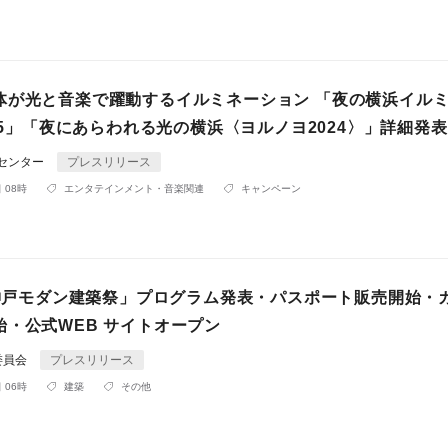
体が光と音楽で躍動するイルミネーション 「夜の横浜イル
-25」「夜にあらわれる光の横浜〈ヨルノヨ2024〉」詳細発
Rセンター
プレスリリース
 08時
エンタテインメント・音楽関連
キャンペーン
年「神戸モダン建築祭」プログラム発表・パスポート販売開始・
始・公式WEB サイトオープン
委員会
プレスリリース
 06時
建築
その他