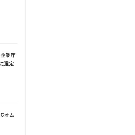
小企業庁
に選定
ECオム