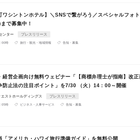
町ワシントンホテル】＼SNSで繋がろう／スペシャルフォ
金)まで募集中！
Rセンター
プレスリリース
 00時
旅行・観光・地域情報
告知・募集
・経営企画向け無料ウェビナー「【商標弁理士が指南】改正
防止法の注目ポイント」を7/30 （火）14：00～開催
クエストホールディングス
プレスリリース
 05時
ビジネス・人事サービス
告知・募集
料「アメリカ・ハワイ旅行準備ガイド」を無料公開