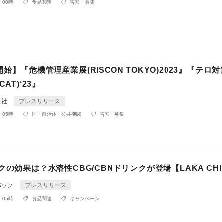
 00時
食品関連
告知・募集
始】『危機管理産業展(RISCON TOKYO)2023』『テロ
AT)‘23』
会社
プレスリリース
 05時
国・自治体・公共機関
告知・募集
クの効果は？水溶性CBG/CBNドリンクが登場【LAKA CHI
バック
プレスリリース
 05時
食品関連
キャンペーン