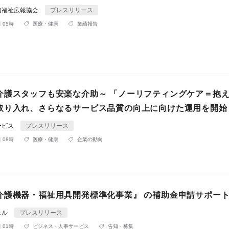
健福祉広報協会
プレスリリース
 05時
医療・健康
業績報告
介護スタッフも安楽な介助～ 「ノーリフティングケア＝抱
取り入れ、さらなるサービス品質の向上に向けた運用を開始
ービス
プレスリリース
 08時
医療・健康
企業の動向
介護機器・福祉用具開発標準化事業』 の補助金申請サポー
ェル
プレスリリース
 01時
ビジネス・人事サービス
告知・募集