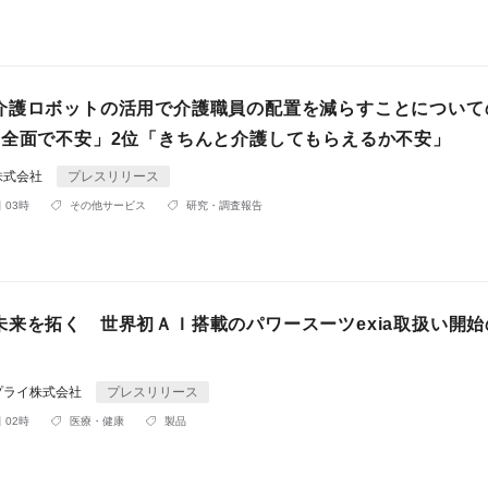
介護ロボットの活用で介護職員の配置を減らすことについて
安全面で不安」2位「きちんと介護してもらえるか不安」
株式会社
プレスリリース
 03時
その他サービス
研究・調査報告
未来を拓く 世界初ＡＩ搭載のパワースーツexia取扱い開始
プライ株式会社
プレスリリース
 02時
医療・健康
製品