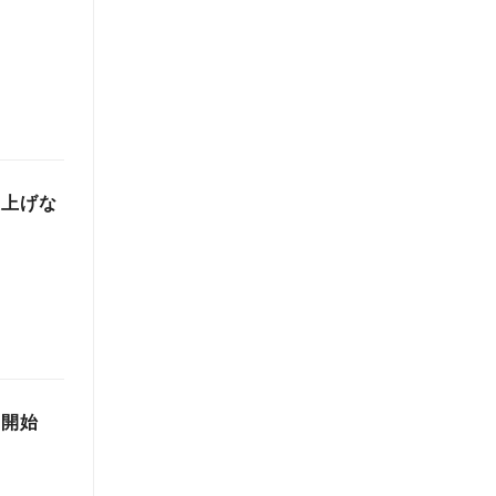
え上げな
ト開始