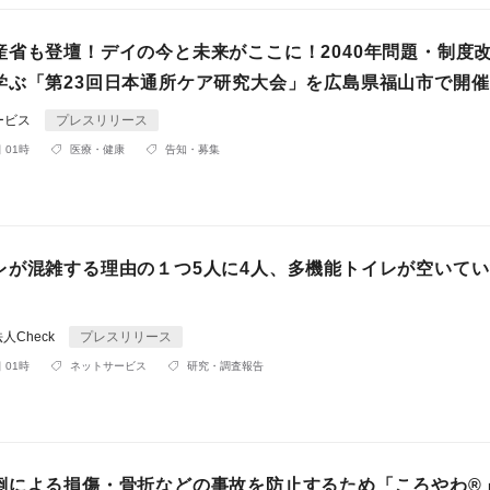
産省も登壇！デイの今と未来がここに！2040年問題・制度
学ぶ「第23回日本通所ケア研究大会」を広島県福山市で開催
ービス
プレスリリース
 01時
医療・健康
告知・募集
レが混雑する理由の１つ5人に4人、多機能トイレが空いて
人Check
プレスリリース
 01時
ネットサービス
研究・調査報告
倒による損傷・骨折などの事故を防止するため「ころやわ®