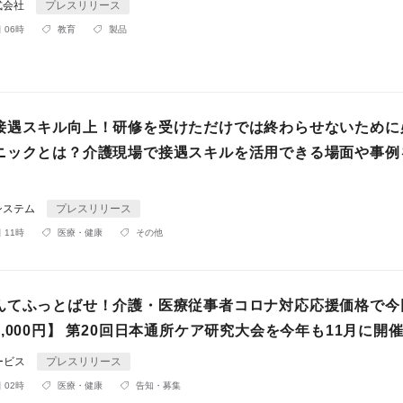
式会社
プレスリリース
 06時
教育
製品
接遇スキル向上！研修を受けただけでは終わらせないために
ニックとは？介護現場で接遇スキルを活用できる場面や事例
システム
プレスリリース
 11時
医療・健康
その他
んてふっとばせ！介護・医療従事者コロナ対応応援価格で今
,000円】 第20回日本通所ケア研究大会を今年も11月に開
ービス
プレスリリース
 02時
医療・健康
告知・募集