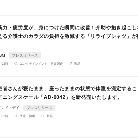
筋力・疲労度が、身につけた瞬間に改善！介助や抱き起こし
える介護士のカラダの負担を激減する「リライブシャツ」が
ISM
プレスリリース
 02時
エンタテインメント・音楽関連
製品
患者さんが寝たまま、座ったままの状態で体重を測定するこ
ニングスケール「AD-6042」を新発売いたします。
アンド・デイ
プレスリリース
 02時
医療・健康
製品