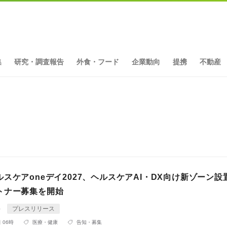
集
研究・調査報告
外食・フード
企業動向
提携
不動産
スケアoneデイ2027、ヘルスケアAI・DX向け新ゾーン設
トナー募集を開始
p
プレスリリース
 06時
医療・健康
告知・募集