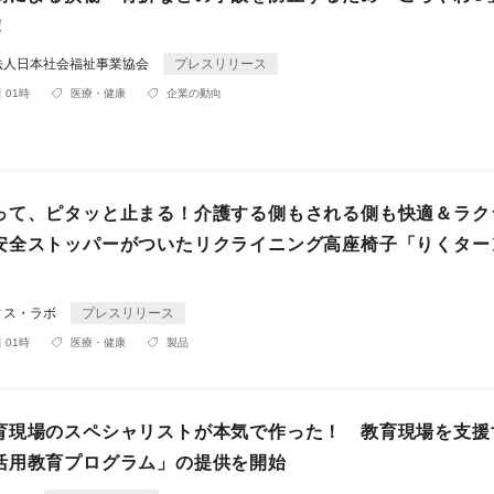
！
法人日本社会福祉事業協会
プレスリリース
 01時
医療・健康
企業の動向
って、ピタッと止まる！介護する側もされる側も快適＆ラク
安全ストッパーがついたリクライニング高座椅子「りくター
ィス・ラボ
プレスリリース
 01時
医療・健康
製品
育現場のスペシャリストが本気で作った！ 教育現場を支援
活用教育プログラム」の提供を開始