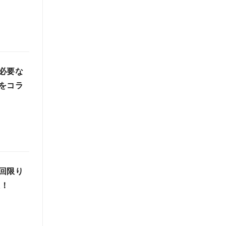
必要な
をコラ
回限り
催！