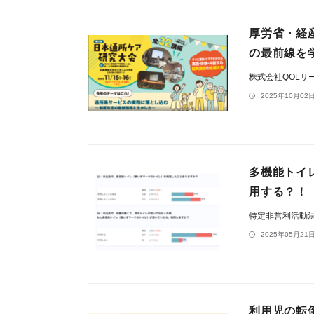
厚労省・経
の最前線を
株式会社QOLサ
2025年10月02日
多機能トイ
用する？！
特定非営利活動法
2025年05月21日
利用児の転