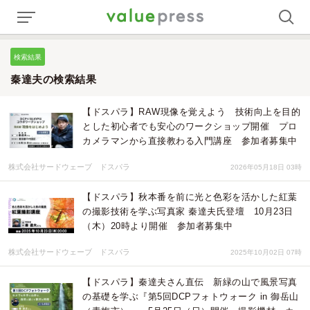
検索結果
秦達夫の検索結果
【ドスパラ】RAW現像を覚えよう 技術向上を目的
とした初心者でも安心のワークショップ開催 プロ
カメラマンから直接教わる入門講座 参加者募集中
株式会社サードウェーブ ドスパラ
2026年05月18日 03時
【ドスパラ】秋本番を前に光と色彩を活かした紅葉
の撮影技術を学ぶ写真家 秦達夫氏登壇 10月23日
（木）20時より開催 参加者募集中
株式会社サードウェーブ ドスパラ
2025年10月02日 07時
【ドスパラ】秦達夫さん直伝 新緑の山で風景写真
の基礎を学ぶ『第5回DCPフォトウォーク in 御岳山