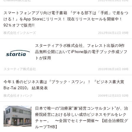
2012年06月18日 01時
スマートフォンアプリ向け電子書籍 『デキる部下は「手紙」で差をつ
ける！』をApp Storeにリリース！ 現在リリースセールを開催中！
92％オフで販売!!
株式会社インクルーズ
2012年04月11日 05時
スターティアラボ株式会社、フォレスト出版の9作
品無料公開においてiPhone版の電子ブック作成ソフ
トが採用
スターティア株式会社
2010年06月18日 09時
今年１番のビジネス書は『ブラック・スワン』！ 『ビジネス書大賞
Biz-Tai 2010』 結果発表
株式会社オトバンク
2009年12月22日 02時
日本で唯一の“治療家”兼“経営コンサルタント”が、治
療院経営における珍しい成功ビジネスモデルをレク
チャー。 〜全国でセミナー開催〜 【総合治療院グ
ループTHB】