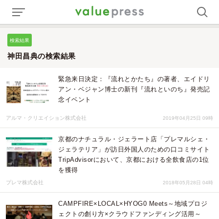
検索結果
神田昌典の検索結果
緊急来日決定：『流れとかたち』の著者、エイドリ
アン・ベジャン博士の新刊『流れといのち』発売記
念イベント
アルマ・クリエイション株式会社
2019年04月25日 09時
京都のナチュラル・ジェラート店「プレマルシェ・
ジェラテリア」が訪日外国人のための口コミサイト
TripAdvisorにおいて、京都における全飲食店の1位
を獲得
プレマ株式会社
2018年05月28日 04時
CAMPFIRE×LOCAL×HYOG0 Meets～地域プロジ
ェクトの創り方×クラウドファンディング活用～