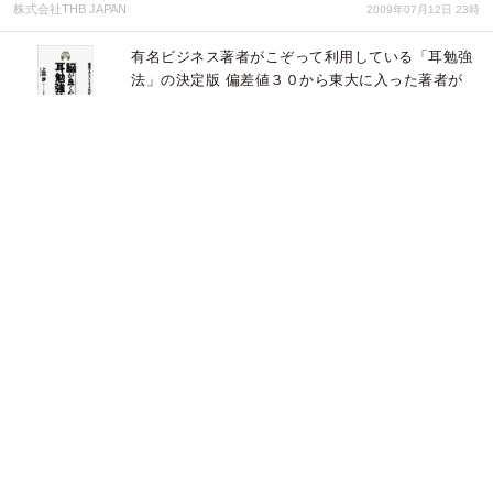
株式会社THB JAPAN
2009年07月12日 23時
有名ビジネス著者がこぞって利用している「耳勉強
法」の決定版 偏差値３０から東大に入った著者が
“理論から今日から使えるノウハウまで”すべて公開
します
株式会社オトバンク
2009年06月15日 06時
株式会社げんきコーポレーション 団塊世代のコミ
ュニケーションをさらに充実
株式会社げんきコーポレーション
2007年10月02日 08時
組織を活性化する『チーム脳』の作り方
株式会社ラーニングデザインセンター
2007年09月19日 04時
『団塊世代向け 写真コンテスト』あなたの写真が
まだ現のトップを飾る！