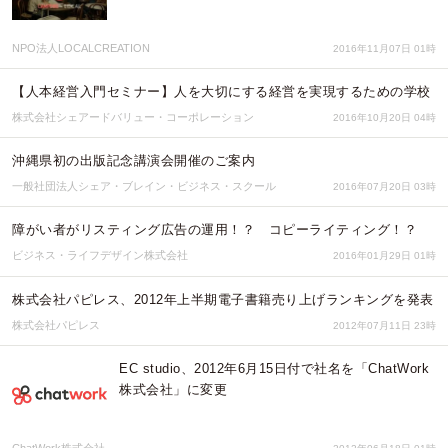
NPO法人LOCALCREATION
2016年11月07日 01時
【人本経営入門セミナー】人を大切にする経営を実現するための学校
株式会社シェアードバリュー・コーポレーション
2016年10月20日 04時
沖縄県初の出版記念講演会開催のご案内
一般社団法人シェア・ブレイン・ビジネス・スクール
2016年07月20日 03時
障がい者がリスティング広告の運用！？ コピーライティング！？
ビジネス・ライフデザイン株式会社
2016年01月29日 01時
株式会社パピレス、2012年上半期電子書籍売り上げランキングを発表
株式会社パピレス
2012年07月11日 23時
EC studio、2012年6月15日付で社名を「ChatWork
株式会社」に変更
ChatWork株式会社