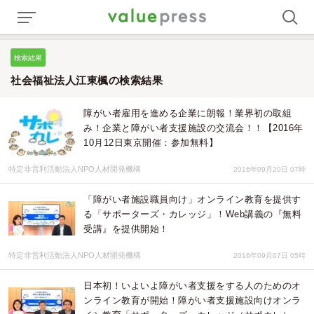
検索結果
社会福祉法人江東楓の検索結果
障がい者雇用を進める企業に朗報！業界初の取組
み！企業と障がい者支援施設の交流会！！【2016年
10月12日東京開催：参加無料】
特定非営利活動法人NPO人材開発機構
2016年09月20日 07時
「障がい者施設職員向け」オンライン教育を提供す
る「サポーターズ・カレッジ」！Web講義の『無料
受講』を提供開始！
特定非営利活動法人NPO人材開発機構
2016年09月07日 05時
日本初！いよいよ障がい者支援をする人のためのオ
ンライン教育が開始！障がい者支援施設向けオンラ