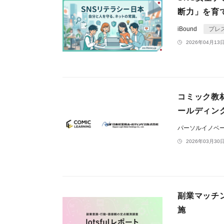
断力」を育
iBound
プレ
2026年04月13日
コミック教
ールディング
パーソルイノベ
2026年03月30日
副業マッチン
施