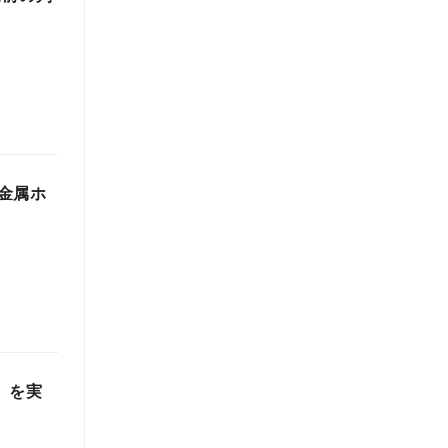
金属ホ
冬）を実