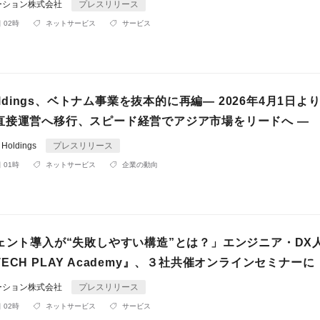
ーション株式会社
プレスリリース
 02時
ネットサービス
サービス
Holdings、ベトナム事業を抜本的に再編― 2026年4月1日より
直接運営へ移行、スピード経営でアジア市場をリードへ ―
Holdings
プレスリリース
 01時
ネットサービス
企業の動向
ジェント導入が“失敗しやすい構造”とは？」エンジニア・DX
ECH PLAY Academy』、３社共催オンラインセミナーに
ーション株式会社
プレスリリース
 02時
ネットサービス
サービス