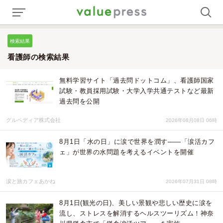
検索結果
看護師の検索結果
無料学習サイト「過去問ドットコム」、看護師国家
試験・教員採用試験・大学入学共通テストなど最新
過去問を公開
グルペディア株式会社
2026年08月08日 06時
8月1日「水の日」に涙で世界を潤す――「涙活カフ
ェ」が世界の水問題を考えるイベントを開催
涙と旅カフェあかね
2026年07月31日 08時
8月1日(観光の日)、美しい景観や悲しい歴史に涙を
流し、ストレスを解消するヘルスツーリズム！神奈