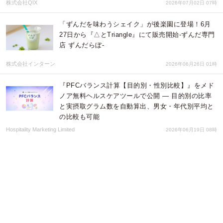
株式会社QIX
2026年07月02日 07時
「ずんだを味わうシェイク」が後楽園に登場！6月
27日から『△とTriangle』にて販売開始-ずんだ専門
店 ずんだらぼ-
株式会社インターン
2026年06月26日 01時
『PFCバランス計算【目的別・性別比較】』をメド
ノア無料ヘルスケアツールで公開 ― 目的別の比率
と実摂取グラム数を自動算出、男女・年代別平均と
の比較も可能
Hospitality Marketing Limited
2026年06月19日 08時
『みーつけあエージェント』が医療・福祉領域を新
たに転職支援 提供領域を拡張し再始動
パーソルイノベーション株式会社
2026年06月02日 02時
【新刊】愛犬といつまでも元気に歩くための知識が
詰まった一冊『獣医師が教える愛犬のおうちボディ