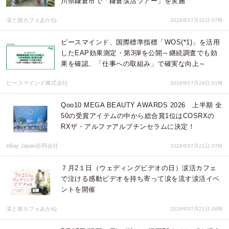
川県鎌倉市で「鎌倉涙活ツアー」を実施
涙と旅カフェあかね
2026年07月31日 07時
ピースマインド、国際標準指標「WOS(*1)」を活用
したEAP効果測定・第3弾を公開～継続調査でも効
果を確認、「仕事への取組み」で確実な向上～
ピースマインド株式会社
2026年07月28日 01時
Qoo10 MEGA BEAUTY AWARDS 2026 上半期 全
50の受賞アイテムの中から総合賞1位はCOSRXの
RXザ・アルファアルブチンセラムに決定！
eBay Japan合同会社
2026年07月21日 07時
７月2１日（ウェディングビデオの日）涙活カフェ
で泣ける感動ビデオを持ち寄って涙を流す涙活イベ
ントを開催
涙と旅カフェあかね
2026年07月21日 06時