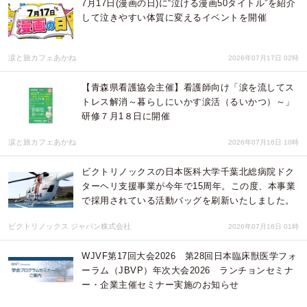
7月17日(漫画の日)に“泣ける漫画50タイトル”を紹介
して泣きやすい体質に変えるイベントを開催
涙と旅カフェあかね
2026年07月17日 02時
【青森県看護協会主催】看護師向け「涙を流してス
トレス解消～暮らしにいかす涙活（るいかつ）～」
研修７月1８日に開催
涙と旅カフェあかね
2026年07月16日 10時
ビクトリノックスの日本医科大学千葉北総病院ドク
ターヘリ支援事業が今年で15周年。この度、本事業
で採用されている活動バッグを刷新いたしました。
ビクトリノックス ジャパン株式会社
2026年07月16日 01時
WJVF第17回大会2026 第28回日本臨床獣医学フォ
ーラム（JBVP）年次大会2026 ランチョンセミナ
ー・企業主催セミナー実施のお知らせ