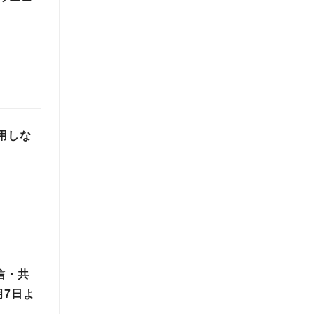
用しな
信・共
月7日よ