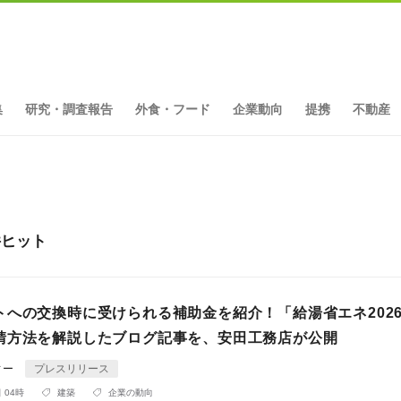
集
研究・調査報告
外食・フード
企業動向
提携
不動産
件ヒット
トへの交換時に受けられる補助金を紹介！「給湯省エネ202
請方法を解説したブログ記事を、安田工務店が公開
ィー
プレスリリース
 04時
建築
企業の動向