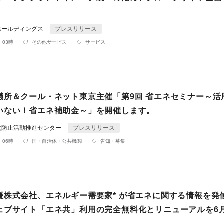
ホールディングス
プレスリリース
 03時
その他サービス
サービス
議所＆クール・ネット東京主催「第9回 省エネセミナー～活
いない！省エネ補助金～」を開催します。
化防止活動推進センター
プレスリリース
 06時
国・自治体・公共機関
告知・募集
援株式会社、エネルギー需要家* が省エネに関する情報を発
ェブサイト「エネ共」利用の完全無料化とリニューアルを6