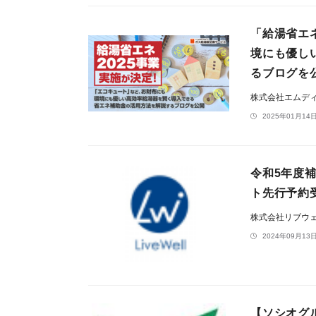
「給湯省エ
境にも優し
るブログを
株式会社エムデ
2025年01月14日
令和5年度
ト先行予約
株式会社リブウ
2024年09月13日
【ソシオグ