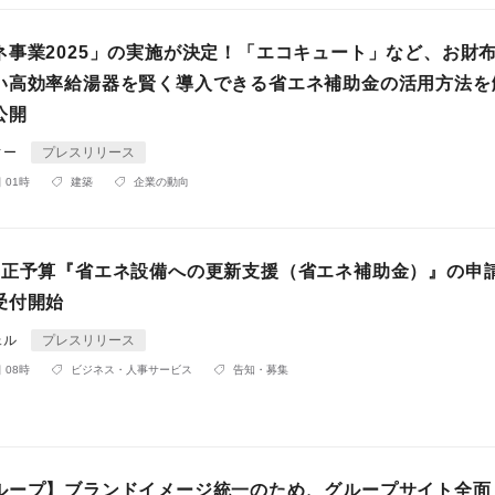
ネ事業2025」の実施が決定！「エコキュート」など、お財
い高効率給湯器を賢く導入できる省エネ補助金の活用方法を
公開
ィー
プレスリリース
 01時
建築
企業の動向
補正予算『省エネ設備への更新支援（省エネ補助金）』の申
受付開始
ェル
プレスリリース
 08時
ビジネス・人事サービス
告知・募集
ループ】ブランドイメージ統一のため、グループサイト全面