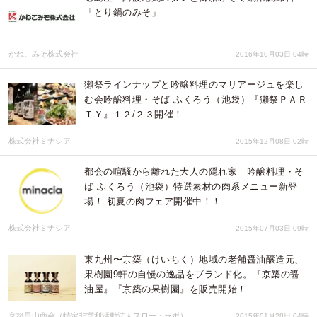
「とり鍋のみそ」
かねこみそ株式会社
2016年10月03日 04時
獺祭ラインナップと吟醸料理のマリアージュを楽し
む会吟醸料理・そば ふくろう（池袋）『獺祭ＰＡＲ
ＴＹ』１２/２３開催！
株式会社ミナシア
2015年12月08日 02時
都会の喧騒から離れた大人の隠れ家 吟醸料理・そ
ば ふくろう（池袋）特選素材の肉系メニュー新登
場！ 初夏の肉フェア開催中！！
株式会社ミナシア
2015年07月03日 09時
東九州〜京築（けいちく）地域の老舗醤油醸造元、
果樹園9軒の自慢の逸品をブランド化。『京築の醤
油屋』『京築の果樹園』を販売開始！
京築里山商会（特定非営利活動法人スロー・ラボ）
2015年01月28日 04時