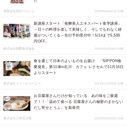
た
有限会社明石マルシェ
2025年03月27日 03時
新講座スタート「発酵美人エキスパート食学講座」
～日々の料理を楽して美味しく、そしてもれなく綺
麗がついてくる～先行予約受付中！5/14まで5,500
円OFF。
株式会社国際食学協会
2024年04月26日 03時
食を通じて日本のよいものをお届け 「NIPPON食
樂発見」第11弾in石川 カフェ レクセルで11月16日
よりスタート
株式会社ドトールコーヒー
2023年11月09日 02時
お豆腐屋さんだけが知っている、あの味をご家庭
で！！「温めて食べる 豆腐屋さんの秘密のまかない
だし寄せとうふ」を新発売
株式会社三和豆水庵
2022年09月26日 01時