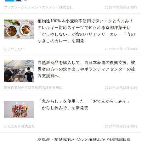
プラスソーシャルインベストメント株式会社
2019年06月20日 00時
植物性100%＆小麦粉不使用で深いコクとうまみ！
アレルギー対応スイーツで知られる京都洋菓子店
「むしやしない」が食のバリアフリーカレー「うの
ゆきこのカレー」を開発
むしやしない
2019年05月20日 05時
自然派商品を購入して、西日本豪雨の復興支援。被
災者の方への炊き出しやボランティアセンターの後
方支援費へ。
復興作業熱中症対策医師看護師支援団
2018年08月28日 01時
「鬼からし」を使用した 「おでんからしみそ」
「からし酢みそ」を新発売
かねこみそ株式会社
2017年09月28日 05時
徳島産・阿波尾鶏のダシと御膳みそで鍋用調味料