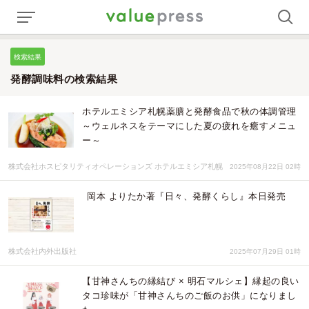
検索結果
発酵調味料の検索結果
ホテルエミシア札幌薬膳と発酵食品で秋の体調管理
～ウェルネスをテーマにした夏の疲れを癒すメニュ
ー～
株式会社ホスピタリティオペレーションズ ホテルエミシア札幌
2025年08月22日 02時
岡本 よりたか著『日々、発酵くらし』本日発売
株式会社内外出版社
2025年07月29日 01時
【甘神さんちの縁結び × 明石マルシェ】縁起の良い
タコ珍味が「甘神さんちのご飯のお供」になりまし