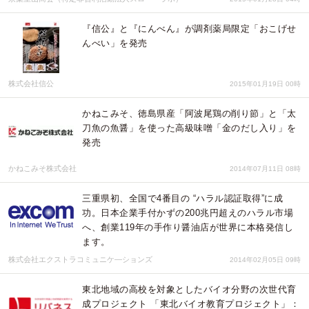
『信公』と『にんべん』が調剤薬局限定「おこげせ
んべい」を発売
株式会社信公
2015年01月19日 00時
かねこみそ、徳島県産「阿波尾鶏の削り節」と「太
刀魚の魚醤」を使った高級味噌「金のだし入り」を
発売
かねこみそ株式会社
2014年07月11日 08時
三重県初、全国で4番目の “ハラル認証取得”に成
功。日本企業手付かずの200兆円超えのハラル市場
へ、創業119年の手作り醤油店が世界に本格発信し
ます。
株式会社エクストラコミュニケ―ションズ
2014年02月05日 09時
東北地域の高校を対象としたバイオ分野の次世代育
成プロジェクト 「東北バイオ教育プロジェクト」：