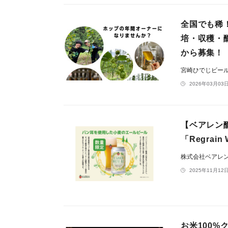
全国でも稀
培・収穫・
から募集！
宮崎ひでじビー
2026年03月03日
【ベアレン
「Regrain
株式会社ベアレ
2025年11月12日
お米100