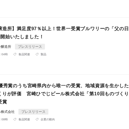
醸造所】満足度97％以上！世界一受賞ブルワリーの「父の
販売開始いたしました！
ン醸造所
プレスリリース
 04時
食品関連
製品
の優秀賞のうち宮崎県内から唯一の受賞、地域資源を生かし
くりが評価 宮崎ひでじビール株式会社「第10回ものづく
受賞
ル株式会社
プレスリリース
 08時
食品関連
企業の動向