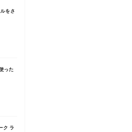
ールをさ
使った
ーク ラ