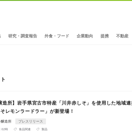
集
研究・調査報告
外食・フード
企業動向
提携
不動産
ット
醸造所】岩手県宮古市特産「川井赤しそ」を使用した地域連
しそレモンラードラー」が新登場！
ン醸造所
プレスリリース
 02時
食品関連
製品