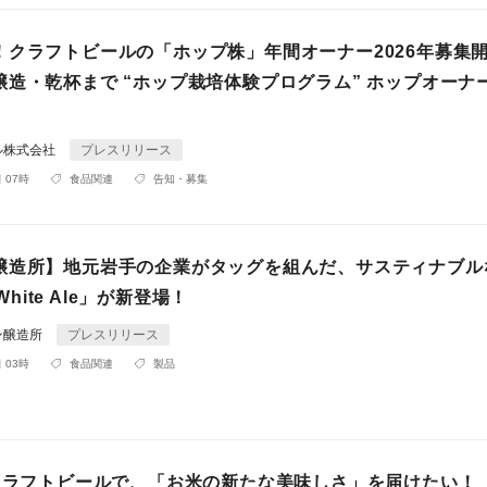
！クラフトビールの「ホップ株」年間オーナー2026年募集
醸造・乾杯まで “ホップ栽培体験プログラム” ホップオーナ
ル株式会社
プレスリリース
 07時
食品関連
告知・募集
醸造所】地元岩手の企業がタッグを組んだ、サスティナブル
 White Ale」が新登場！
ン醸造所
プレスリリース
 03時
食品関連
製品
%クラフトビールで、「お米の新たな美味しさ」を届けたい！