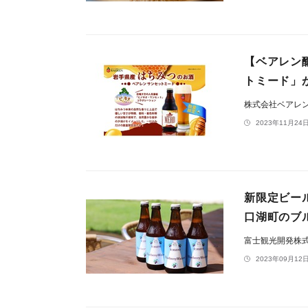
【ベアレン
トミード」
株式会社ベアレ
2023年11月24日
新限定ビール「
口湖町のブル
富士観光開発株
2023年09月12日