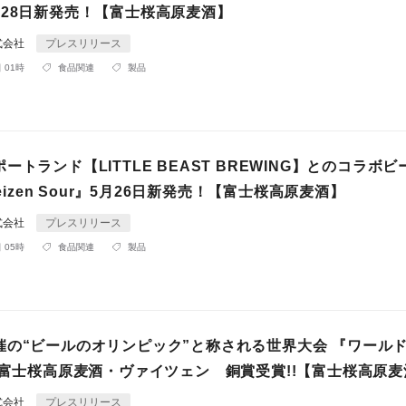
月28日新発売！【富士桜高原麦酒】
式会社
プレスリリース
 01時
食品関連
製品
ートランド【LITTLE BEAST BREWING】とのコラボビ
Weizen Sour』5月26日新発売！【富士桜高原麦酒】
式会社
プレスリリース
 05時
食品関連
製品
催の“ビールのオリンピック”と称される世界大会 『ワール
』富士桜高原麦酒・ヴァイツェン 銅賞受賞!!【富士桜高原麦
式会社
プレスリリース