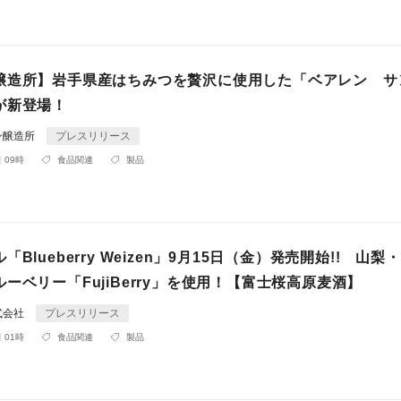
醸造所】岩手県産はちみつを贅沢に使用した「ベアレン サ
が新登場！
ン醸造所
プレスリリース
 09時
食品関連
製品
Blueberry Weizen」9月15日（金）発売開始!! 山梨
ーベリー「FujiBerry」を使用！【富士桜高原麦酒】
式会社
プレスリリース
 01時
食品関連
製品