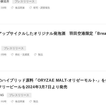
ン醸造所
プレスリリース
 04時
食品関連
研究・調査報告
ップサイクルしたオリジナル発泡酒 羽田空港限定「Bready
プレスリリース
 05時
商社・流通業
製品
ハイブリッド原料「ORYZAE MALT-オリゼーモルト-」
リービールを2024年3月7日より発売
ING
プレスリリース
 01時
食品関連
製品