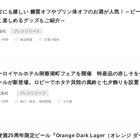
方にも嬉しい 糖質オフやプリン体オフのお酒が人気！～ビ
く楽しめるグッズもご紹介～
同会社
プレスリリース
 06時
食品関連
企業の動向
ーロイヤルホテル洞爺湖町フェアを開催 特産品の赤しそを
ールが新登場。ロビーでホタテ貝殻の風鈴と七夕飾りを設置
株式会社
プレスリリース
 02時
旅行・観光・地域情報
その他
25周年限定ビール『Orange Dark Lager（オレンジ ダ