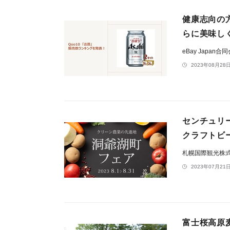
健康志向の
らに美味し
eBay Japan合
2023年08月28日
センチュリ
クラフトビ
札幌国際観光
2023年07月21日
富士桜高原麦酒