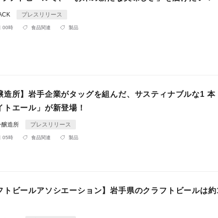
ACK
プレスリリース
 00時
食品関連
製品
醸造所】岩手企業がタッグを組んだ、サスティナブルな1 本
イトエール」が新登場！
ン醸造所
プレスリリース
 05時
食品関連
製品
フトビールアソシエーション】岩手県のクラフトビールは約