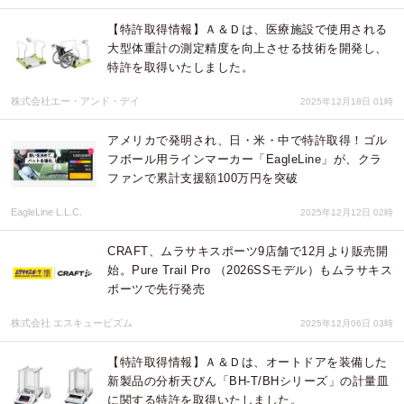
【特許取得情報】Ａ＆Ｄは、医療施設で使用される
大型体重計の測定精度を向上させる技術を開発し、
特許を取得いたしました。
株式会社エー・アンド・デイ
2025年12月18日 01時
アメリカで発明され、日・米・中で特許取得！ゴル
フボール用ラインマーカー「EagleLine」が、クラ
ファンで累計支援額100万円を突破
EagleLine L.L.C.
2025年12月12日 02時
CRAFT、ムラサキスポーツ9店舗で12月より販売開
始。Pure Trail Pro （2026SSモデル）もムラサキス
ポーツで先行発売
株式会社 エスキュービズム
2025年12月06日 03時
【特許取得情報】Ａ＆Ｄは、オートドアを装備した
新製品の分析天びん「BH-T/BHシリーズ」の計量皿
に関する特許を取得いたしました。