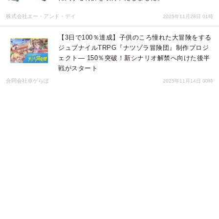
株式会社エー・アンド・デイ
2025年11月28日 01時
【3日で100％達成】子供のころ憧れた大冒険をする
ジュブナイルTRPG『ナツゾラ冒険団』制作プロジ
ェクト— 150％突破！新シナリオ解禁へ向けた後半
戦がスタート
合同会社卓ゲらぼ
2025年11月14日 00時
コンテンツがたっぷり！ 様々な遊び方が出来る「シ
ャンティ：ハーフ・ジーニー ヒーロー アルティメ
ット・エディション」配信開始のお知らせ
株式会社オーイズミ・アミュージオ
2025年11月13日 04時
超軽量で完全フルフラット式！ハンモックテント
「ヘブンテント」新作『スペクター』
CAMPFIRE(machi-ya)にて先行販売開始
株式会社ALATAMA
2025年11月07日 00時