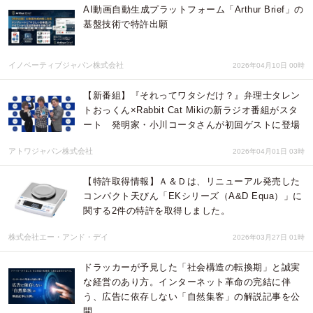
AI動画自動生成プラットフォーム「Arthur Brief」の
基盤技術で特許出願
イノベーティブジャパン株式会社
2026年04月10日 00時
【新番組】『それってワタシだけ？』弁理士タレン
トおっくん×Rabbit Cat Mikiの新ラジオ番組がスタ
ート 発明家・小川コータさんが初回ゲストに登場
アトワジャパン株式会社
2026年04月01日 03時
【特許取得情報】Ａ＆Ｄは、リニューアル発売した
コンパクト天びん「EKシリーズ（A&D Equa）」に
関する2件の特許を取得しました。
株式会社エー・アンド・デイ
2026年03月27日 01時
ドラッカーが予見した「社会構造の転換期」と誠実
な経営のあり方。インターネット革命の完結に伴
う、広告に依存しない「自然集客」の解説記事を公
開。