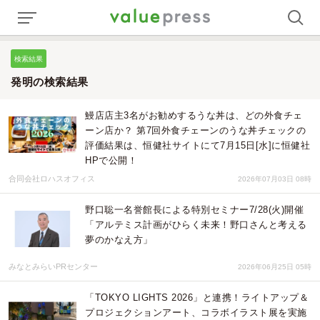
検索結果
発明の検索結果
鰻店店主3名がお勧めするうな丼は、どの外食チェ
ーン店か？ 第7回外食チェーンのうな丼チェックの
評価結果は、恒健社サイトにて7月15日[水]に恒健社
HPで公開！
合同会社ロハスオフィス
2026年07月03日 08時
野口聡一名誉館長による特別セミナー7/28(火)開催
「アルテミス計画がひらく未来！野口さんと考える
夢のかなえ方」
みなとみらいPRセンター
2026年06月25日 05時
「TOKYO LIGHTS 2026」と連携！ライトアップ＆
プロジェクションアート、コラボイラスト展を実施