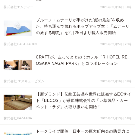
株式会社エムディー
2026年03月16日 01時
ブルーノ・ムナーリが手がけた”紙の彫刻”を収め
た、持ち運んで飾れるポップアップ本！『ムナーリ
の旅する彫刻』を2月25日より輸入販売開始
株式会社CAST JAPAN
2026年02月24日 23時
CRAFTが、走ってととのうホテル「R HOTEL RE.
OSAKA NAGAI PARK」とコラボレーション
株式会社 エスキュービズム
2026年02月16日 07時
【新ブランド】伝統工芸品を世界に販売するECサイ
ト「BECOS」が萩原株式会社の「い草製品・カー
ペット・ラグ」の取り扱いを開始！
株式会社KAZAANA
2026年02月13日 01時
トークライブ開催 日本一の巨大町内会の防災力に