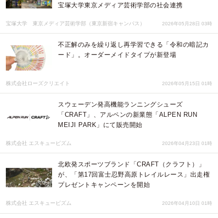
宝塚大学東京メディア芸術学部の社会連携
宝塚大学 東京メディア芸術学部（東京新宿キャンパス）
2026年05月28日 03時
不正解のみを繰り返し再学習できる「令和の暗記カ
ード」。オーダーメイドタイプが新登場
株式会社ローズクリエイト
2026年05月15日 01時
スウェーデン発高機能ランニングシューズ
「CRAFT」、アルペンの新業態「ALPEN RUN
MEIJI PARK」にて販売開始
株式会社 エスキュービズム
2026年04月23日 01時
北欧発スポーツブランド「CRAFT（クラフト）」
が、「第17回富士忍野高原トレイルレース」出走権
プレゼントキャンペーンを開始
株式会社 エスキュービズム
2026年04月10日 01時