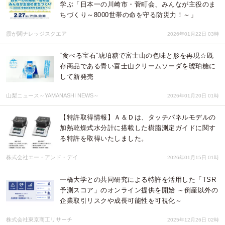
学ぶ「日本一の川崎市・菅町会、みんなが主役のま
ちづくり～8000世帯の命を守る防災力！～」
霞が関ナレッジスクエア
2026年01月22日 03時
“食べる宝石”琥珀糖で富士山の色味と形を再現☆既
存商品である青い富士山クリームソーダを琥珀糖に
して新発売
山梨ニュース～YAMANASHI NEWS～
2026年01月20日 01時
【特許取得情報】Ａ＆Ｄは、タッチパネルモデルの
加熱乾燥式水分計に搭載した樹脂測定ガイドに関す
る特許を取得いたしました。
株式会社エー・アンド・デイ
2026年01月15日 01時
一橋大学との共同研究による特許を活用した「TSR
予測スコア」のオンライン提供を開始 ～倒産以外の
企業取引リスクや成長可能性を可視化～
株式会社東京商工リサーチ
2025年12月26日 02時