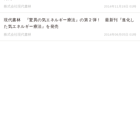
株式会社現代書林
2014年11月19日 01時
現代書林 『驚異の気エネルギー療法』の第２弾！ 最新刊『進化し
た気エネルギー療法』を発売
株式会社現代書林
2014年06月05日 01時
セラピストのためにスキルとキャリアを上げるスク
ール「セラピストスクール・レッヒェルン」に、中
国・タイのインストラクター資格が取得できる養成
コースが本格開講
一般社団法人 国際セラピスト技能伝承協会
2014年06月03日 02時
田舎の整骨院スタッフが、増え続ける踏み間違い事
故を防止する画期的なシールを開発！！
赤とんぼ整骨院
2013年09月03日 01時
現代書林 ５秒で運がよくなる秘訣を紹介する新刊『開運の作法』を
発売（特別付録 開運の香り付きカード）