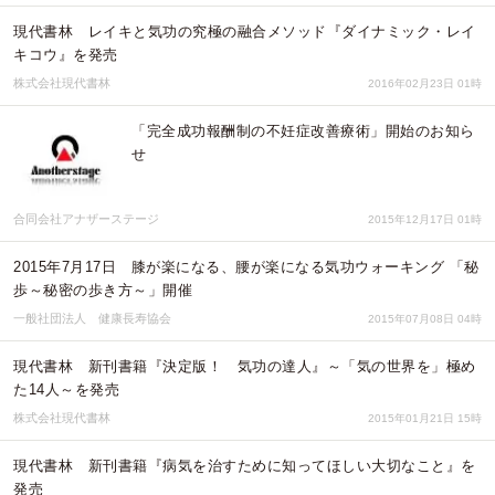
現代書林 レイキと気功の究極の融合メソッド『ダイナミック・レイ
キコウ』を発売
株式会社現代書林
2016年02月23日 01時
「完全成功報酬制の不妊症改善療術」開始のお知ら
せ
合同会社アナザーステージ
2015年12月17日 01時
2015年7月17日 膝が楽になる、腰が楽になる気功ウォーキング 「秘
歩～秘密の歩き方～」開催
一般社団法人 健康長寿協会
2015年07月08日 04時
現代書林 新刊書籍『決定版！ 気功の達人』～「気の世界を」極め
た14人～を発売
株式会社現代書林
2015年01月21日 15時
現代書林 新刊書籍『病気を治すために知ってほしい大切なこと』を
発売