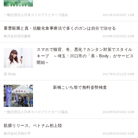
一般社団法人日本カイロプラクターズ協会
2021年10月29日 11時
重曹殺菌と真・抗酸化食事療法で多くのガンは自分で治せる
株式会社現代書林
2019年10月30日 01時
スマホで猫背、冬、悪化？カンタン対策でスタイル
キープ ～埼玉・川口市の「美－Body」がサービス
開始～
美-Body
2017年01月11日 04時
新橋こいち祭で無料姿勢検査
一般社団法人日本カイロプラクターズ協会
2016年06月24日 01時
筋膜リリース。ベトナム初上陸
株式会社天狗の手
2016年05月26日 01時