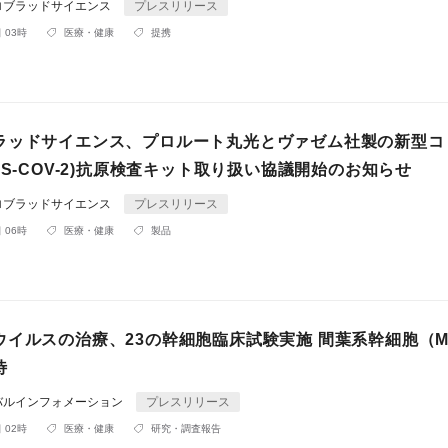
ロブラッドサイエンス
プレスリリース
 03時
医療・健康
提携
ラッドサイエンス、プロルート丸光とヴァゼム社製の新型コ
RS-COV-2)抗原検査キット取り扱い協議開始のお知らせ
ロブラッドサイエンス
プレスリリース
 06時
医療・健康
製品
ウイルスの治療、23の幹細胞臨床試験実施 間葉系幹細胞（M
待
バルインフォメーション
プレスリリース
 02時
医療・健康
研究・調査報告