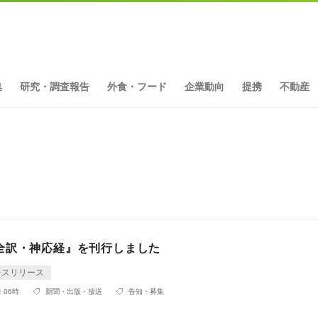
集
研究・調査報告
外食・フード
企業動向
提携
不動産
全訳・神応経』を刊行しました
レスリリース
 06時
新聞・出版・放送
告知・募集