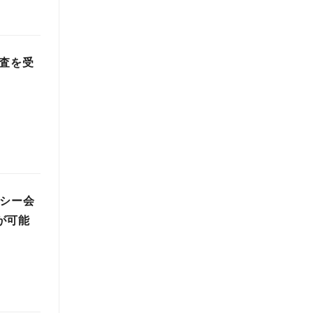
検査を受
クシー会
が可能