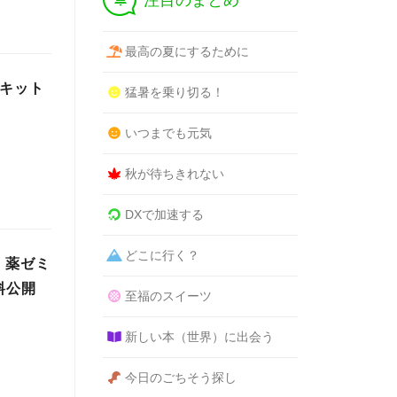
注目のまとめ
最高の夏にするために
万キット
猛暑を乗り切る！
いつまでも元気
秋が待ちきれない
DXで加速する
どこに行く？
 薬ゼミ
料公開
至福のスイーツ
新しい本（世界）に出会う
今日のごちそう探し