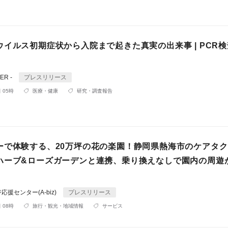
ウイルス初期症状から入院まで起きた真実の出来事 | PCR
TER -
プレスリリース
 05時
医療・健康
研究・調査報告
ーで体験する、20万坪の花の楽園！静岡県熱海市のケアタ
ハーブ&ローズガーデンと連携、乗り換えなしで園内の周遊
援センター(A-biz)
プレスリリース
 08時
旅行・観光・地域情報
サービス