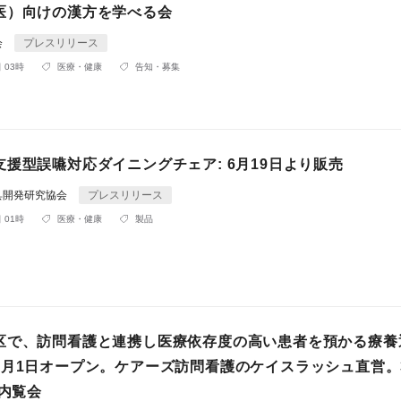
医）向けの漢方を学べる会
会
プレスリリース
 03時
医療・健康
告知・募集
援型誤嚥対応ダイニングチェア: 6月19日より販売
具開発研究協会
プレスリリース
 01時
医療・健康
製品
区で、訪問看護と連携し医療依存度の高い患者を預かる療養
4月1日オープン。ケアーズ訪問看護のケイスラッシュ直営。
に内覧会