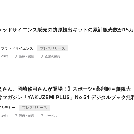
ラッドサイエンス販売の抗原検出キットの累計販売数が15
ロブラッドサイエンス
プレスリリース
 05時
医療・健康
企業の動向
えさん、岡崎修司さんが登場！】スポーツ×薬剤師＝無限大
マガジン「YAKUZEMI PLUS」No.54 デジタルブック無
アカデミー
プレスリリース
 10時
医療・健康
サービス