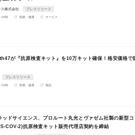
ース株式会社
プレスリリース
 05時
医療・健康
サービス
rth47が『抗原検査キット』を10万キット確保！格安価格で
プレスリリース
 03時
医療・健康
製品
ラッドサイエンス、プロルート丸光とヴァゼム社製の新型コ
RS-COV-2)抗原検査キット販売代理店契約を締結