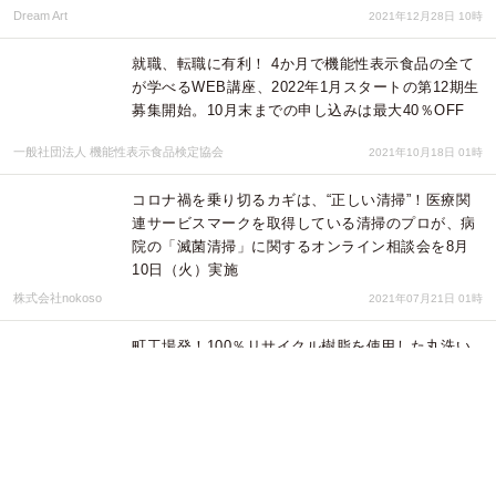
Dream Art
2021年12月28日 10時
就職、転職に有利！ 4か月で機能性表示食品の全て
が学べるWEB講座、2022年1月スタートの第12期生
募集開始。10月末までの申し込みは最大40％OFF
一般社団法人 機能性表示食品検定協会
2021年10月18日 01時
コロナ禍を乗り切るカギは、“正しい清掃”！医療関
連サービスマークを取得している清掃のプロが、病
院の「滅菌清掃」に関するオンライン相談会を8月
10日（火）実施
株式会社nokoso
2021年07月21日 01時
町工場発！100％リサイクル樹脂を使用した丸洗い
OKな連結式リストレスト「ヘコまずリストレスト」
CAMPFIREで目標金額を達成！
株式会社竜章産業
2020年11月24日 00時
町工場発！100％リサイクル樹脂を使用した丸洗い