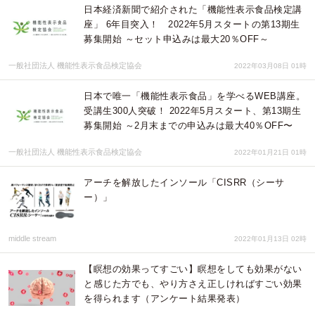
日本経済新聞で紹介された「機能性表示食品検定講
座」 6年目突入！ 2022年5月スタートの第13期生
募集開始 ～セット申込みは最大20％OFF～
一般社団法人 機能性表示食品検定協会
2022年03月08日 01時
日本で唯一「機能性表示食品」を学べるWEB講座。
受講生300人突破！ 2022年5月スタート、第13期生
募集開始 ～2月末までの申込みは最大40％OFF〜
一般社団法人 機能性表示食品検定協会
2022年01月21日 01時
アーチを解放したインソール「CISRR（シーサ
ー）」
middle stream
2022年01月13日 02時
【瞑想の効果ってすごい】瞑想をしても効果がない
と感じた方でも、やり方さえ正しければすごい効果
を得られます（アンケート結果発表）