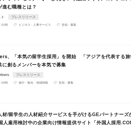
が進む職種とは？
スト
プレスリリース
 01時
ビジネス・人事サービス
告知・募集
artners、「本気の留学生採用」を開始 「アジアを代表する
共に創るメンバーを本気で募集
tners
プレスリリース
 04時
旅行・観光・地域情報
告知・募集
人材/留学生の人材紹介サービスを手がけるGEパートナーズが
外国人雇用検討中の企業向け情報提供サイト「外国人採用.CO