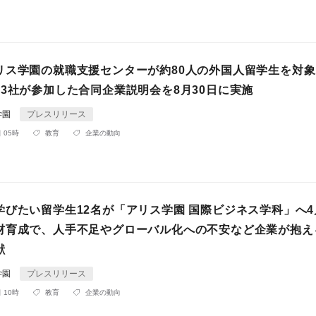
リス学園の就職支援センターが約80人の外国人留学生を対
13社が参加した合同企業説明会を8月30日に実施
学園
プレスリリース
 05時
教育
企業の動向
学びたい留学生12名が「アリス学園 国際ビジネス学科」へ4
材育成で、人手不足やグローバル化への不安など企業が抱え
献
学園
プレスリリース
 10時
教育
企業の動向