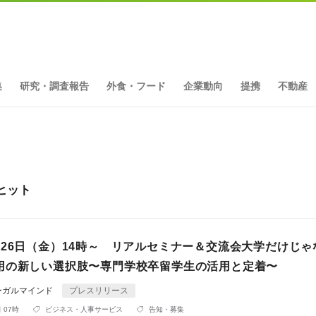
集
研究・調査報告
外食・フード
企業動向
提携
不動産
ヒット
月26日（金）14時～ リアルセミナー＆交流会大学だけじゃ
用の新しい選択肢〜専門学校卒留学生の活用と定着〜
ーガルマインド
プレスリリース
 07時
ビジネス・人事サービス
告知・募集