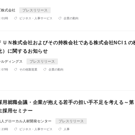
ズ株式会社
プレスリリース
 01時
ビジネス・人事サービス
企業の動向
ＦＵＮ株式会社およびその持株会社である株式会社NCI１の
化）に関するお知らせ
ールディングス
プレスリリース
 07時
その他製造業
企業の動向
採用就職会議・企業が抱える若手の担い手不足を考える～第
生採用セミナー
法人グローカル人材開発センター
プレスリリース
 23時
ビジネス・人事サービス
人事