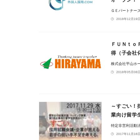
ＧＥパートナー
2018年12月19日
ＦＵＮｔｏ
得（子会社
株式会社平山ホ
2018年05月08日
～すごい！
業向け留学
特定非営利活動
2017年11月16日