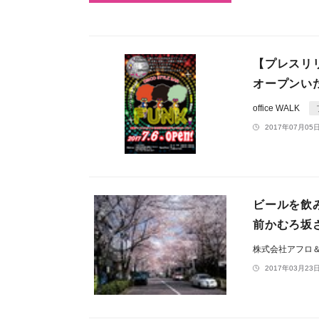
【プレスリ
オープンい
office WALK
2017年07月05日
ビールを飲
前かむろ坂
株式会社アフロ
2017年03月23日