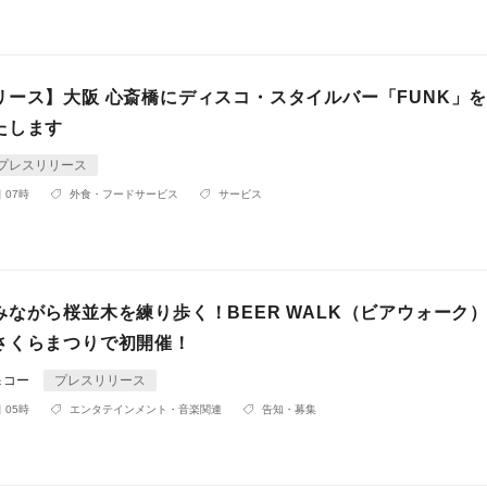
リース】大阪 心斎橋にディスコ・スタイルバー「FUNK」
たします
プレスリリース
 07時
外食・フードサービス
サービス
みながら桜並木を練り歩く！BEER WALK（ビアウォーク
さくらまつりで初開催！
＆コー
プレスリリース
 05時
エンタテインメント・音楽関連
告知・募集