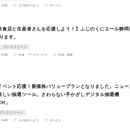
 23時
その他サービス
サービス
の飲食店と生産者さんを応援しよう！】ふじのくにエール静岡
まります。
プレスリリース
 07時
外食・フードサービス
告知・募集
イベント応援！新価格バリュープランとなりました。​​ニュー
しい抽選ツール。さわらない​​手かざし​デジタル抽選機
CH」
プレスリリース
 09時
その他サービス
サービス