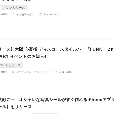
プレスリリース
 01時
その他サービス
キャンペーン
ース】大阪 心斎橋 ディスコ・スタイルバー「FUNK」２n
RSARY イベントのお知らせ
プレスリリース
 04時
ファッション・ビューティー
告知・募集
笑顔に～ オシャレな写真シールがすぐ作れるiPhoneアプ
ール】をリリース