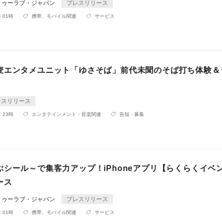
トゥーラブ・ジャパン
プレスリリース
 01時
携帯、モバイル関連
サービス
麦エンタメユニット「ゆさそば」前代未聞のそば打ち体験＆
レスリリース
 23時
エンタテインメント・音楽関連
告知・募集
ぶシール～で集客力アップ！iPhoneアプリ【らくらくイベ
ース
トゥーラブ・ジャパン
プレスリリース
 01時
携帯、モバイル関連
サービス