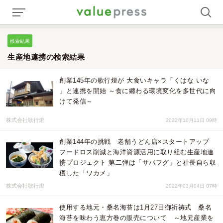
検索結果
生産地連携の検索結果
創業145年の歌行燈が 大食いキャラ「くはな いな
」と連携を開始 ～食に纏わる環境変化を多世代に向
けて発信～
株式会社歌行燈
2022年10月11日 09時
創業144年の挑戦 老舗うどん店×スタートアップ
フードロス削減と海洋資源活用に取り組む生産地連
携プロジェクト 第二弾は「サバフグ」と社長自ら収
穫した「ワカメ」
株式会社歌行燈
2022年03月04日 07時
使用する地元・桑名海苔は1月27日御祈祷式 桑名
海苔を味わう恵方巻の販売について ～地元産業を