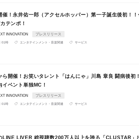
開催！永井佑一郎（アクセルホッパー）第一子誕生後初！！
バカテンポ！
XT INNOVATION
プレスリリース
 01時
エンタテインメント・音楽関連
サービス
から開催！お笑いタレント「はんにゃ」川島 章良 闘病後初
内イベント単独MC！
XT INNOVATION
プレスリリース
 01時
エンタテインメント・音楽関連
サービス
LINE LIVER 総視聴数200万人以上を誇る「CLUSTAR