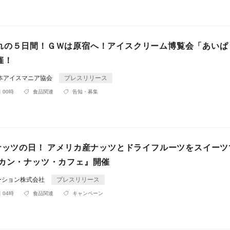
れの５日間！ＧＷは原宿へ！アイスクリーム博覧会「あいぱ
催！
日本アイスマニア協会
プレスリリース
 00時
食品関連
告知・募集
はナッツの日！ アメリカ産ナッツとドライフルーツをスイーツ
リカン・ナッツ・カフェ』開催
ーション株式会社
プレスリリース
 04時
食品関連
キャンペーン