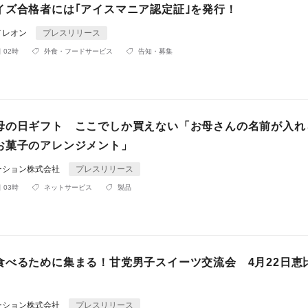
イズ合格者には｢アイスマニア認定証｣を発行！
メレオン
プレスリリース
 02時
外食・フードサービス
告知・募集
母の日ギフト ここでしか買えない「お母さんの名前が入れ
お菓子のアレンジメント」
ーション株式会社
プレスリリース
 03時
ネットサービス
製品
食べるために集まる！甘党男子スイーツ交流会 4月22日恵
ーション株式会社
プレスリリース