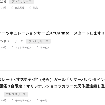
式会社
プレスリリース
 11時
食品関連
製品
ーツキュレーションサービス“Carinto ” スタートします!!
アンドパートナーズ
プレスリリース
 08時
ネットサービス
サービス
コレート×甘党男子×宙（そら）ガール「サマーバレンタイ
5」開催 1台限定！オリジナルショコラカラーの天体望遠鏡も
ン
プレスリリース
 03時
その他サービス
その他