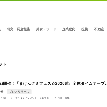
集
研究・調査報告
外食・フード
企業動向
提携
不動産
ット
月・祝)開催！『まけんグミフェス☆2020弐』全体タイムテーブ
会社
プレスリリース
 10時
エンタテインメント・音楽関連
告知・募集