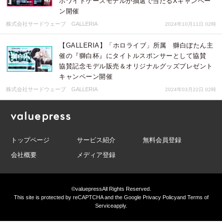
ホワイトケースモデルが抽選で当たるXキャンペー
ン開催
株式会社サードウェーブ GALLERIA
2024年10月11日 02時
【GALLERIA】「ホロライブ」所属 獅白ぼたん主
催の『獅白杯』にタイトルスポンサーとして協賛
協賛記念モデル販売＆オリジナルグッズプレゼント
キャンペーン開催
株式会社サードウェーブ GALLERIA
2024年03月22日 02時
トップページ
サービス紹介
無料会員登録
会社概要
メディア登録
©valuepress
All Rights Reserved.
This site is protected by reCAPTCHA and the Google
Privacy Policy
and
Terms of
Service
apply.