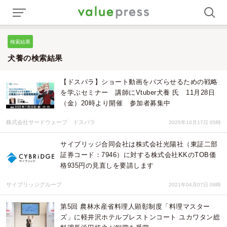
検索結果
犬養の検索結果
【ドスパラ】ショート動画をバズらせるための戦略
を学ぶセミナー 講師にVtuber犬養 氏 11月28日
（金）20時より開催 参加者募集中
株式会社サードウェーブ ドスパラ
2025年10月17日 05時
サイブリッジ合同会社は株式会社光陽社（東証二部
証券コード：7946）に対する株式会社KKのTOB価
格935円の見直しを要請します
サイブリッジグループ
2021年04月07日 09時
第5回 農林水産省料理人顕彰制度「料理マスター
ズ」に軽井沢ホテルブレストンコート ユカワタン総