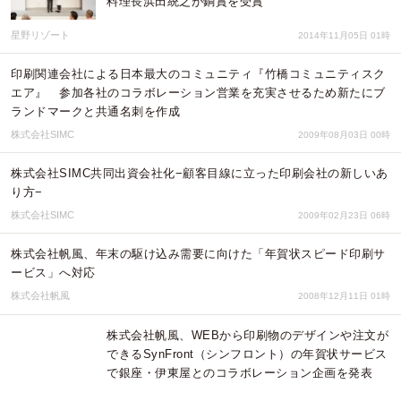
料理長浜田統之が銅賞を受賞
星野リゾート
2014年11月05日 01時
印刷関連会社による日本最大のコミュニティ『竹橋コミュニティスク
エア』 参加各社のコラボレーション営業を充実させるため新たにブ
ランドマークと共通名刺を作成
株式会社SIMC
2009年08月03日 00時
株式会社SIMC共同出資会社化−顧客目線に立った印刷会社の新しいあ
り方−
株式会社SIMC
2009年02月23日 06時
株式会社帆風、年末の駆け込み需要に向けた「年賀状スピード印刷サ
ービス」へ対応
株式会社帆風
2008年12月11日 01時
株式会社帆風、WEBから印刷物のデザインや注文が
できるSynFront（シンフロント）の年賀状サービス
で銀座・伊東屋とのコラボレーション企画を発表