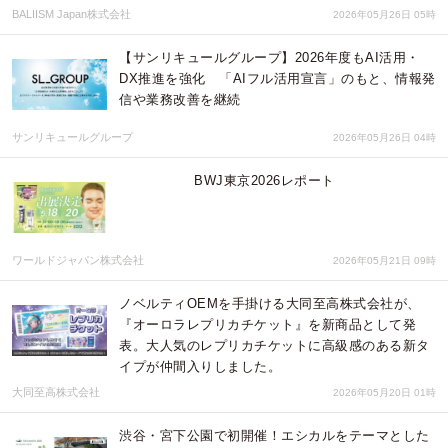
BALIISM Japan株式会社
2026年05月26日 05時
【サンリキュールグループ】2026年度もAI活用・
DX推進を強化 「AIフル活用宣言」のもと、情報発
信や業務改善を継続
サンリキュールグループ
2026年05月26日 04時
BWJ東京2026レポート
ワールドジャパン株式会社
2026年05月21日 09時
ノベルティOEMを手掛ける大同至高株式会社が、
『オーロラレプリカチケット』を新商品として発
表。大人気のレプリカチケットに高級感のある新タ
イプが仲間入りしました。
大同至高株式会社
2026年05月20日 01時
渋谷・宮下公園で初開催！エシカルをテーマとした