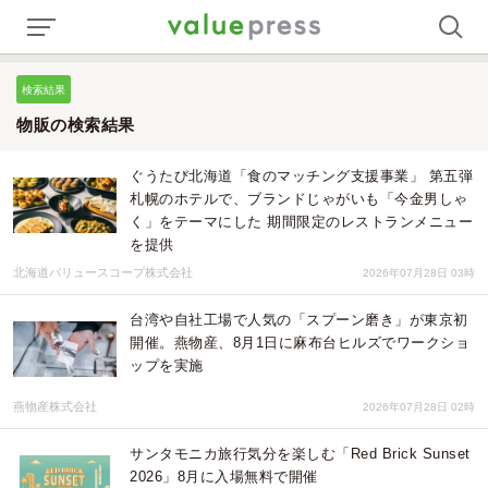
検索結果
物販の検索結果
ぐうたび北海道「食のマッチング支援事業」 第五弾
札幌のホテルで、ブランドじゃがいも「今金男しゃ
く」をテーマにした 期間限定のレストランメニュー
を提供
北海道バリュースコープ株式会社
2026年07月28日 03時
台湾や自社工場で人気の「スプーン磨き」が東京初
開催。燕物産、8月1日に麻布台ヒルズでワークショ
ップを実施
燕物産株式会社
2026年07月28日 02時
サンタモニカ旅行気分を楽しむ「Red Brick Sunset
2026」8月に入場無料で開催