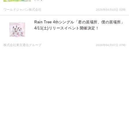
ワールドジャパン株式会社
2026年04月10日 02時
Rain Tree 4thシングル「君の居場所、僕の居場所」
4/11(土)リリースイベント開催決定！
株式会社東京通信グループ
2026年04月07日 07時
【＃プレゼンタイム】「番組グッズ、自販機で売り
ませんか？」“無人の売場”という新発想に迫る30
分！今回のゲストは物販自販機プロデューサー 須賀
亮二 さん
アトワジャパン株式会社
2026年04月07日 03時
京都での古民家イベント！『民家サミット2026』に
タサン 志麻氏、ジェフ バーグランド氏、河瀬直美
監督が参加！世界中の古民家好きが学びと体験に集
まります。
古民家ジャパン
2026年04月06日 06時