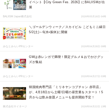
イベント【City Green Fes. 2026】にBALIISMが出
展
BALIISM Japan株式会社
2026年05月18日 04時
＼ゴールデンウィーク／スカイビル こどもミニ縁日
5/2(土)～6(水•振休)に開催
みなとみらいPRセンター
2026年04月28日 09時
GWは赤レンガで満喫！限定グルメ＆おでかけグッ
ズが集結
みなとみらいPRセンター
2026年04月27日 03時
韓国焼肉専門店「ミリネヤンコプチャン 赤羽店」
が、4月18日から土曜/日曜の昼営業をスタート！5
月からは飲み放題メニューも提供開始予定！
株式会社サイネージ
2026年04月22日 13時