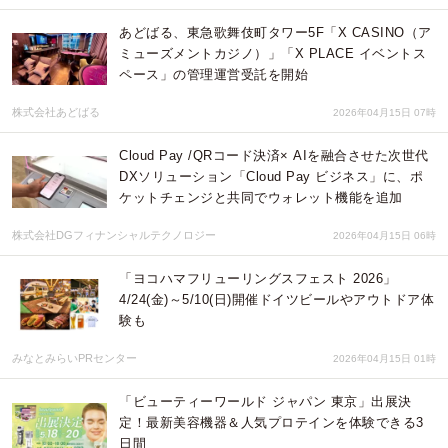
あどばる、東急歌舞伎町タワー5F「X CASINO（ア
ミューズメントカジノ）」「X PLACE イベントス
ペース」の管理運営受託を開始
株式会社あどばる
2026年04月15日 07時
Cloud Pay /QRコード決済× AIを融合させた次世代
DXソリューション「Cloud Pay ビジネス」に、ポ
ケットチェンジと共同でウォレット機能を追加
株式会社DGフィナンシャルテクノロジー
2026年04月15日 06時
「ヨコハマフリューリングスフェスト 2026」
4/24(金)～5/10(日)開催ドイツビールやアウトドア体
験も
みなとみらいPRセンター
2026年04月15日 01時
「ビューティーワールド ジャパン 東京」出展決
定！最新美容機器＆人気プロテインを体験できる3
日間