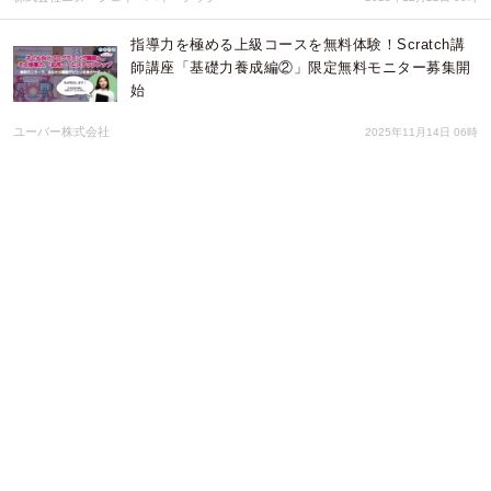
指導力を極める上級コースを無料体験！Scratch講
師講座「基礎力養成編②」限定無料モニター募集開
始
ユーバー株式会社
2025年11月14日 06時
「求人と企業PRが同時に叶う」ずっと手軽にちょう
どいい「タッチマッチAd」誕生！
株式会社Bloomin'produce
2025年10月08日 01時
【9/27発売】飲食店専門税理士が教える『【新版】
飲食店経営で成功するための｢お金｣のことがわかる
本』——資金調達から節税対策まで繁盛店に必要な
ノウハウが満載！
株式会社日本実業出版社
2025年09月29日 09時
10/13(月・祝) 循環まち歩き：「京都音楽博覧会」
連動特別企画「めぐりめぐるぐるり京都〜風と土が