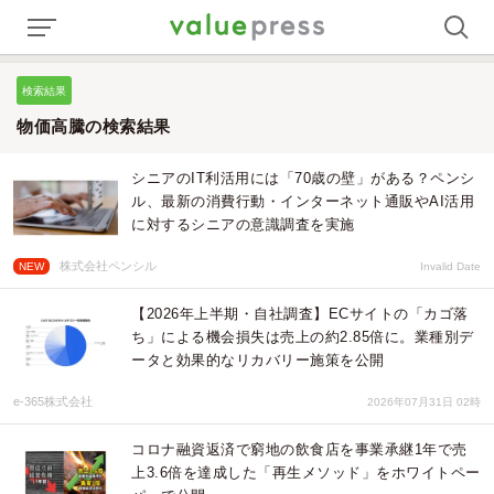
検索結果
物価高騰の検索結果
シニアのIT利活用には「70歳の壁」がある？ペンシ
ル、最新の消費行動・インターネット通販やAI活用
に対するシニアの意識調査を実施
株式会社ペンシル
NEW
Invalid Date
【2026年上半期・自社調査】ECサイトの「カゴ落
ち」による機会損失は売上の約2.85倍に。業種別デ
ータと効果的なリカバリー施策を公開
e-365株式会社
2026年07月31日 02時
コロナ融資返済で窮地の飲食店を事業承継1年で売
上3.6倍を達成した「再生メソッド」をホワイトペー