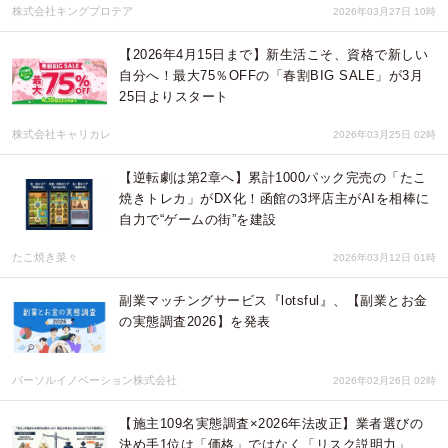
株式会社キングプロテア
2026年03月27日 10時
【2026年4月15日まで】新生活こそ、資格で新しい
自分へ！最大75％OFFの「春割BIG SALE」が3月
25日よりスタート
株式会社キャリカレ
2026年03月25日 02時
【逆転劇は第2章へ】累計1000パック完売の「たこ
焼きトレカ」がDX化！函館の3坪店主がAIを相棒に
自力で“ゲームの街”を建設
たこ焼き菜々
2026年03月12日 01時
副業マッチングサービス『lotsful』、【副業とお金
の実態調査2026】を発表
パーソルイノベーション株式会社
2026年02月26日 02時
【施主109名実態調査×2026年法改正】業者選びの
決め手1位は「価格」ではなく「リスク説明力」