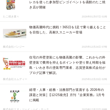
レカを使った参加型ビンゴイベントを函館のたこ焼
き店が開催
たこ焼き菜々
2026年01月07日 01時
物価高騰時代に挑戦！365日を1足で乗り越えること
を目指した、高耐久スニーカー登場
株式会社パンジー
2025年12月24日 07時
住宅の外壁塗装にも物価高騰の影響。これからの外
壁塗装で費用を抑えるポイントや塗り替え時期を福
島・いわき市の塗装専門業者、志賀塗装株式会社が
ブログ記事で解説。
株式会社エムディー
2025年12月23日 02時
経理・人事・総務・法務部門が直面する 2026年の
課題と対策│【12/25発売】月刊『企業実務』1月号
に掲載
株式会社エヌ・ジェイ・ハイ・テック
2025年12月22日 00時