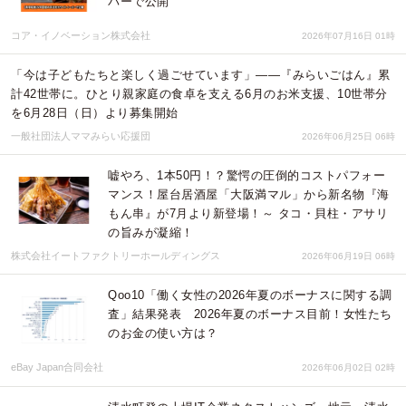
パーで公開
コア・イノベーション株式会社
2026年07月16日 01時
「今は子どもたちと楽しく過ごせています」――『みらいごはん』累
計42世帯に。ひとり親家庭の食卓を支える6月のお米支援、10世帯分
を6月28日（日）より募集開始
一般社団法人ママみらい応援団
2026年06月25日 06時
嘘やろ、1本50円！？驚愕の圧倒的コストパフォー
マンス！屋台居酒屋「大阪満マル」から新名物『海
もん串』が7月より新登場！～ タコ・貝柱・アサリ
の旨みが凝縮！
株式会社イートファクトリーホールディングス
2026年06月19日 06時
Qoo10「働く女性の2026年夏のボーナスに関する調
査」結果発表 2026年夏のボーナス目前！女性たち
のお金の使い方は？
eBay Japan合同会社
2026年06月02日 02時