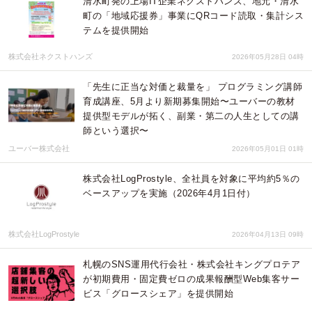
清水町発の上場IT企業ネクストハンズ、地元・清水
町の「地域応援券」事業にQRコード読取・集計シス
テムを提供開始
株式会社ネクストハンズ
2026年05月28日 04時
「先生に正当な対価と裁量を」 プログラミング講師
育成講座、5月より新期募集開始〜ユーバーの教材
提供型モデルが拓く、副業・第二の人生としての講
師という選択〜
ユーバー株式会社
2026年05月01日 01時
株式会社LogProstyle、全社員を対象に平均約5％の
ベースアップを実施（2026年4月1日付）
株式会社LogProstyle
2026年04月13日 09時
札幌のSNS運用代行会社・株式会社キングプロテア
が初期費用・固定費ゼロの成果報酬型Web集客サー
ビス「グロースシェア」を提供開始