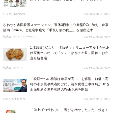
合同会社Radineer
2026年02月26日 01時
さわやか訪問看護ステーション、週休3日制・企業型DCに加え、食事
補助「miive」と社宅制度で「手取り額の向上」を徹底追求
株式会社ワイワイワークス
2026年02月03日 01時
1月15日(木)より「ほねチキ」リニューアル！からあ
げ家奥州いわいで「シン・ほねチキ祭」開催！お弁
当も新登場
株式会社オヤマ
2026年01月19日 02時
「税理士への相談は敷居が高い」を解消。前橋・高
崎の小規模事業者向けに、清水税理士事務所がHPを
全面刷新＆無料相談のWeb予約を開始
清水税理士事務所
2026年01月16日 01時
「値上げの代わりに、遊びを増やした」たこ焼きト