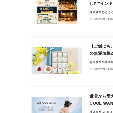
しむ"イン
株式会社あどば
2026年05月18日
【ご飯にも
の無添加梅
有限会社福梅本
2026年05月15日
猛暑から愛
COOL W
株式会社GLULU