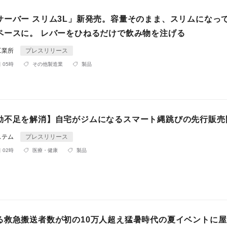
サーバー スリム3L」新発売。容量そのまま、スリムになっ
ペースに。 レバーをひねるだけで飲み物を注げる
工業所
プレスリリース
 05時
その他製造業
製品
動不足を解消】自宅がジムになるスマート縄跳びの先行販売
ステム
プレスリリース
 02時
医療・健康
製品
る救急搬送者数が初の10万人超え猛暑時代の夏イベントに