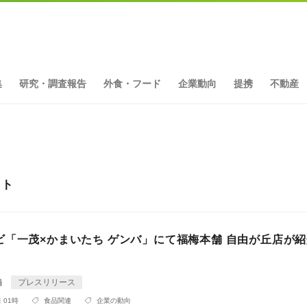
集
研究・調査報告
外食・フード
企業動向
提携
不動産
ット
ビ「一茂×かまいたち ゲンバ」にて福梅本舗 自由が丘店が
舗
プレスリリース
 01時
食品関連
企業の動向