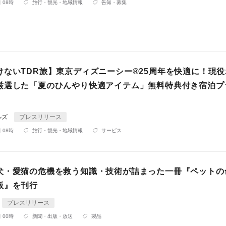
 08時
旅行・観光・地域情報
告知・募集
けないTDR旅】東京ディズニーシー®25周年を快適に！現
厳選した「夏のひんやり快適アイテム」無料特典付き宿泊プ
ルズ
プレスリリース
 08時
旅行・観光・地域情報
サービス
犬・愛猫の危機を救う知識・技術が詰まった一冊『ペットの
版』を刊行
プレスリリース
 00時
新聞・出版・放送
製品