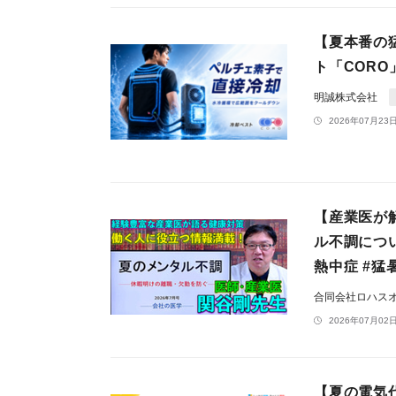
【夏本番の
ト「CORO
明誠株式会社
2026年07月23日
【産業医が
ル不調につ
熱中症 #猛
合同会社ロハス
2026年07月02日
【夏の電気