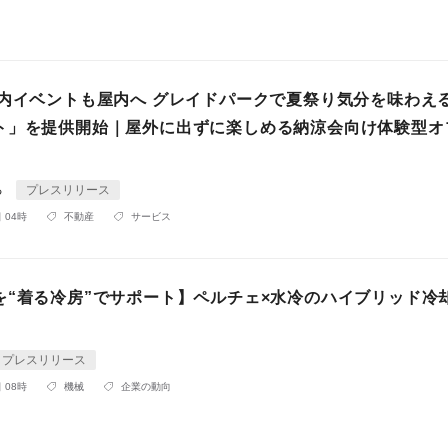
社内イベントも屋内へ グレイドパークで夏祭り気分を味わえ
ト」を提供開始｜屋外に出ずに楽しめる納涼会向け体験型オ
る
プレスリリース
 04時
不動産
サービス
を“着る冷房”でサポート】ペルチェ×水冷のハイブリッド冷
プレスリリース
 08時
機械
企業の動向