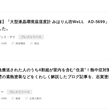
】「大型液晶環境温湿度計 みはりん坊WeLL AD-5699
した。
アンド・デイ
プレスリリース
 01時
精密機器
製品
急搬送された人のうち4割超が室内を含む“住居”！熱中症対
壁の遮熱塗装などをくわしく解説したブログ記事を、志賀塗
ィー
プレスリリース
 06時
建築
企業の動向