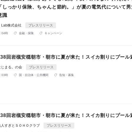
「しっかり保険、ちゃんと節約。」が夏の電気代について男女
意識
ial Lab株式会社
プレスリリース
 04時
金融・保険
キャンペーン
第138回岩槻安穏朝市・朝市に夏が来た！スイカ割りにプール
はじまる。の会
プレスリリース
 03時
国・自治体・公共機関
告知・募集
第138回岩槻安穏朝市・朝市に夏が来た！スイカ割りにプール
法人すぎとＳＯＨＯクラブ
プレスリリース