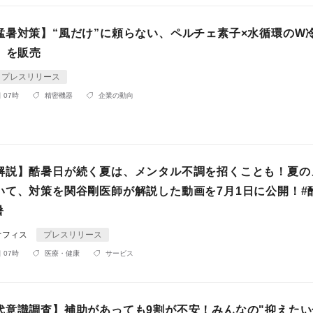
猛暑対策】“風だけ”に頼らない、ペルチェ素子×水循環のW
」を販売
プレスリリース
 07時
精密機器
企業の動向
解説】酷暑日が続く夏は、メンタル不調を招くことも！夏の
いて、対策を関谷剛医師が解説した動画を7月1日に公開！#酷
暑
オフィス
プレスリリース
 07時
医療・健康
サービス
代意識調査】補助があっても9割が不安！みんなの"抑えたい