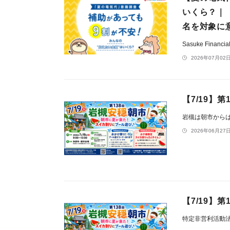
いくら？｜
名を対象に
Sasuke Financ
2026年07月02日
【7/19】
岩槻は朝市から
2026年06月27日
【7/19】
特定非営利活動