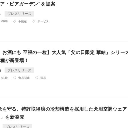
ドア・ビアガーデン"を提案
る
プレスリリース
 08時
不動産
サービス
、お酒にも 至福の一粒】大人気「父の日限定 華結」シリー
2種が新登場！
舗
プレスリリース
 01時
食品関連
製品
犬を守る、特許取得済の冷却構造を採用した犬用空調ウェア「
AN」を新発売
プレスリリース