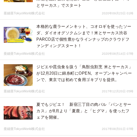
とサーカス」でスタート
亜細亜TokyoWorld株式会社
2020年09月23日 01時
本格的な鹿ラーメンキット、コオロギを使ったソー
ダ、ダイオオグソクムシまで！米とサーカス渋谷
PARCO店で個性豊かなラインナップのクラウドフ
ァンディングスタート！
亜細亜TokyoWorld株式会社
2020年08月14日 07時
ジビエや昆虫食を扱う「鳥獣虫割烹 米とサーカス」
が12月20日に錦糸町にOPEN。オープンキャンペー
ンで、東京では初めて食用ゴキブリを提供。
亜細亜TokyoWorld株式会社
2017年12月20日 05時
夏でもジビエ！ 新宿三丁目の肉バル「パンとサー
カス」が8月より「夏鹿」と「ヒグマ」を使ったフ
ェアを開催。
亜細亜TokyoWorld株式会社
2017年08月01日 07時