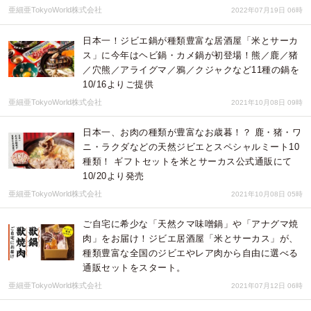
亜細亜TokyoWorld株式会社
2022年07月19日 06時
日本一！ジビエ鍋が種類豊富な居酒屋「米とサーカ
ス」に今年はヘビ鍋・カメ鍋が初登場！熊／鹿／猪
／穴熊／アライグマ／鴉／クジャクなど11種の鍋を
10/16よりご提供
亜細亜TokyoWorld株式会社
2021年10月08日 09時
日本一、お肉の種類が豊富なお歳暮！？ 鹿・猪・ワ
ニ・ラクダなどの天然ジビエとスペシャルミート10
種類！ ギフトセットを米とサーカス公式通販にて
10/20より発売
亜細亜TokyoWorld株式会社
2021年10月08日 05時
ご自宅に希少な「天然クマ味噌鍋」や「アナグマ焼
肉」をお届け！ジビエ居酒屋「米とサーカス」が、
種類豊富な全国のジビエやレア肉から自由に選べる
通販セットをスタート。
亜細亜TokyoWorld株式会社
2021年07月12日 06時