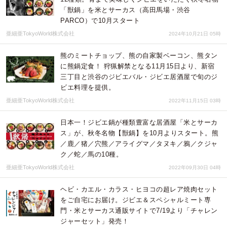
「獣鍋」を米とサーカス（高田馬場・渋谷
PARCO）で10月スタート
亜細亜TokyoWorld株式会社
2024年10月21日 05時
熊のミートチョップ、熊の自家製ベーコン、熊タン
に熊鍋定食！ 狩猟解禁となる11月15日より、新宿
三丁目と渋谷のジビエバル・ジビエ居酒屋で旬のジ
ビエ料理を提供。
亜細亜TokyoWorld株式会社
2022年11月15日 03時
日本一！ジビエ鍋が種類豊富な居酒屋「米とサーカ
ス」が、秋冬名物【獣鍋】を10月よりスタート。熊
／鹿／猪／穴熊／アライグマ／タヌキ／鴉／クジャ
ク／蛇／馬の10種。
亜細亜TokyoWorld株式会社
2022年09月30日 04時
ヘビ・カエル・カラス・ヒヨコの超レア焼肉セット
をご自宅にお届け。ジビエ＆スペシャルミート専
門・米とサーカス通販サイトで7/19より「チャレン
ジャーセット」発売！