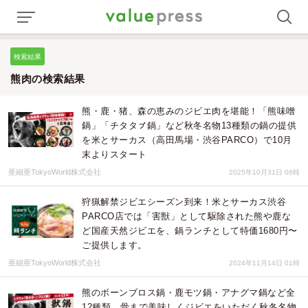
検索結果
熊肉の検索結果
熊・鹿・猪、森の恵みのジビエ肉を堪能！「熊味噌
鍋」「チタタㇷ゚鍋」など秋冬名物13種類の鍋の提供
を米とサーカス（高田馬場・渋谷PARCO）で10月
末よりスタート
亜細亜TokyoWorld株式会社
2025年10月31日 06時
狩猟解禁ジビエシーズン到来！米とサーカス渋谷
PARCO店では「害獣」として駆除された熊や鹿な
ど国産天然ジビエを、鍋ランチとして特価1680円〜
ご提供します。
亜細亜TokyoWorld株式会社
2024年11月14日 01時
熊のボーンブロス鍋・鹿モツ鍋・アナグマ鍋など全
12種類。骨まで美味しくジビエをいただく秋冬名物