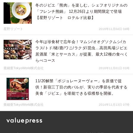
冬のジビエ「熊肉」を楽しむ。シェフオリジナルの
「フレンチ熊鍋」 12月26日より期間限定で登場
【星野リゾート ロテルド比叡】
星野リゾート
2016年11月04日 04時
今年は珍食材で忘年会！マムシ/オオグソクムシ/カ
ラス/トド/猪/鹿/ワニ/ラクダ/昆虫…高田馬場ジビエ
居酒屋「米とサーカス」が提案、最大12種の食べく
らべコース
亜細亜TokyoWorld株式会社
2016年11月01日 01時
11/20解禁「ボジョレーヌーヴォー」を原価で提
供！新宿三丁目の肉バルが、実りの季節を代表する
美食「ジビエ」を堪能できる収穫祭を開催。
亜細亜TokyoWorld株式会社
2014年11月13日 07時