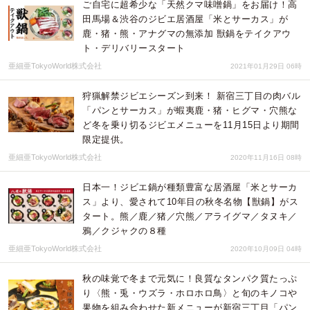
ご自宅に超希少な「天然クマ味噌鍋」をお届け！高
田馬場＆渋谷のジビエ居酒屋「米とサーカス」が
鹿・猪・熊・アナグマの無添加 獣鍋をテイクアウ
ト・デリバリースタート
亜細亜TokyoWorld株式会社
2021年01月29日 06時
狩猟解禁ジビエシーズン到来！ 新宿三丁目の肉バル
「パンとサーカス」が蝦夷鹿・猪・ヒグマ・穴熊な
ど冬を乗り切るジビエメニューを11月15日より期間
限定提供。
亜細亜TokyoWorld株式会社
2020年11月16日 08時
日本一！ジビエ鍋が種類豊富な居酒屋「米とサーカ
ス」より、愛されて10年目の秋冬名物【獣鍋】がス
タート。熊／鹿／猪／穴熊／アライグマ／タヌキ／
鴉／クジャクの８種
亜細亜TokyoWorld株式会社
2020年10月09日 04時
秋の味覚で冬まで元気に！良質なタンパク質たっぷ
り〈熊・兎・ウズラ・ホロホロ鳥〉と旬のキノコや
果物を組み合わせた新メニューが新宿三丁目「パン