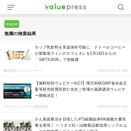
検索結果
無菌の検索結果
カップ乳飲料を常温保存可能に ドトールコーヒー
が新製造ラインのカフェオレを2月18日からの
「SMTS2026」で初披露
株式会社ドトールコーヒー
2026年02月17日 02時
【無料特別ウェビナー9/27】厚労科研GMP省令改正
案等研究班寳田哲仁先生ご登壇の基調講演ウェビナ
ー開催決定！
マスターコントロール株式会社
2023年09月20日 01時
がん免疫療法を目指したiPS細胞由来NK細胞大量培
養を実現！ ヘリオス社へ治験製品製造用シングルユ