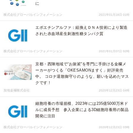
に
株式会社グローバルインフォメーション
2021年01月18日 01時
エポエチンアルファ：組換えＤＮＡ技術により製造
された赤血球産生刺激性糖タンパク質
株式会社グローバルインフォメーション
2021年01月07日 02時
京都・西陣地域で“お袈裟”を専門に手掛ける金襴メ
ーカーがつくる「OKESAMONますく」好評発売
中。 コロナ退散御守りのような、願いを込めたマス
クです！
加地金襴株式会社
2020年12月23日 04時
細胞培養の市場規模、2023年には235億5000万米ド
ルに成長予想 参入企業による3D細胞培養用の製品
開発に注目
株式会社グローバルインフォメーション
2020年12月23日 03時