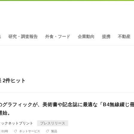
集
研究・調査報告
外食・フード
企業動向
提携
不動産
 2件ヒット
のグラフィックが、美術書や記念誌に最適な「B4無線綴じ
開始。
ィックネットプリント
プレスリリース
 01時
ネットサービス
製品