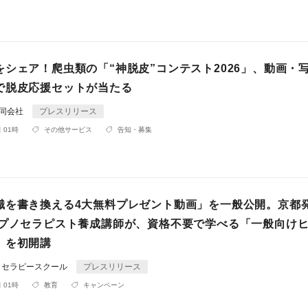
をシェア！爬虫類の「“神脱皮”コンテスト2026」、動画・
で脱皮応援セットが当たる
N合同会社
プレスリリース
 01時
その他サービス
告知・募集
識を書き換える4大無料プレゼント動画」を一般公開。京都
ヒプノセラピスト養成講師が、資格不要で学べる「一般向け
」を初開講
プノセラピースクール
プレスリリース
 01時
教育
キャンペーン