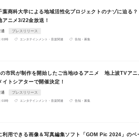
千葉商科大学による地域活性化プロジェクトのナゾに迫る？
アニメ3/22金放送！
普通
プレスリリース
 03時
エンタテインメント・音楽関連
告知・募集
葉の市民が制作を開始したご当地ゆるアニメ 地上波TVアニ
メイトシアターで開催決定！
普通
プレスリリース
 03時
エンタテインメント・音楽関連
告知・募集
利用できる画像＆写真編集ソフト「GOM Pic 2024」の