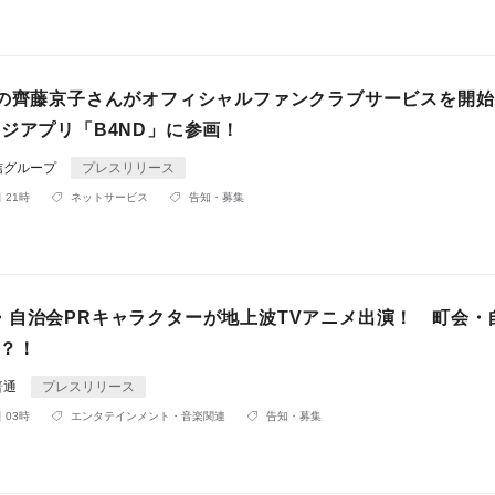
6の齊藤京子さんがオフィシャルファンクラブサービスを開
ジアプリ「B4ND」に参画！
信グループ
プレスリリース
 21時
ネットサービス
告知・募集
・自治会PRキャラクターが地上波TVアニメ出演！ 町会・
R？！
普通
プレスリリース
 03時
エンタテインメント・音楽関連
告知・募集