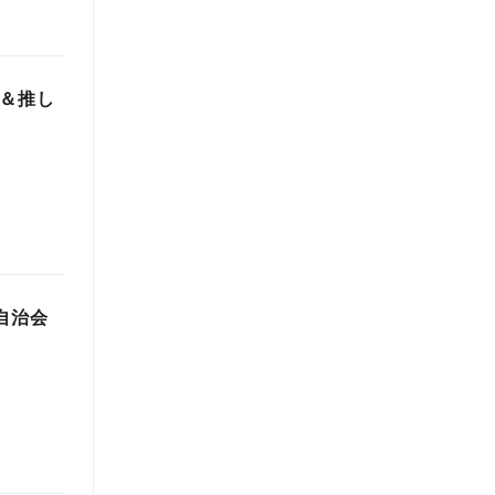
始＆推し
自治会