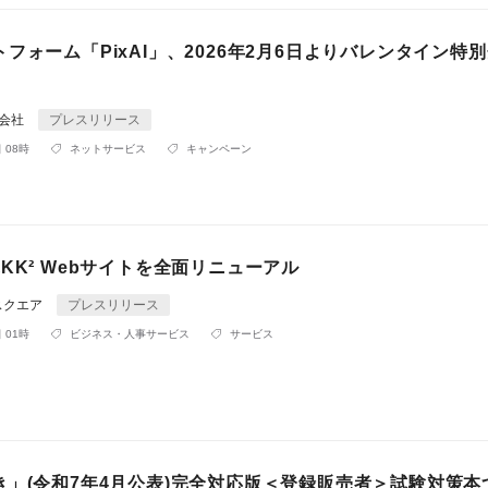
フォーム「PixAI」、2026年2月6日よりバレンタイン特
式会社
プレスリリース
 08時
ネットサービス
キャンペーン
KK² Webサイトを全面リニューアル
スクエア
プレスリリース
 01時
ビジネス・人事サービス
サービス
き」(令和7年4月公表)完全対応版＜登録販売者＞試験対策本