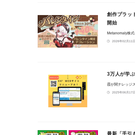
創作プラット
開始
Metanomaly株
2026年02月11日
3万人が学ぶ
霞が関ナレッジ
2025年06月17日
最新「手引