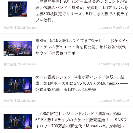
【歴史的事件】90年代ゲーム音楽のレジェンドが集
結。伝説のバンド「無双∞」が始動！1stアルバムを
世界300枚限定でリリース、5月には大阪での初ライ
ブを敢行。
株式会社Cloud Illusion
2026年04月19日 10時
無双∞、5/15大阪1stライブまで1ヶ月——おかんP×
イトケンのデュエット曲を初公開、昭和歌謡×現代
サウンドの異色コラボ
株式会社Cloud Illusion
2026年04月15日 02時
ゲーム音楽レジェンド4名が新バンド「無双∞」結
成、第1弾ボーカルにSNS700万人のMumeixxx——
公式SNS始動、4/18アルバム発売
株式会社Cloud Illusion
2026年04月09日 02時
【200名限定】レジェンドバンド「無双∞」始動。
5/15大阪1stライブのチケット販売開始！ ～SNSフ
ォロワー700万超の新世代「Mumeixxx」が参戦～