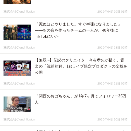
株式会社Cloud Illusion
2026年04月29日 01時
「死ぬほどやりました。すぐ半裸になりました」
——あの音を作ったチームの一人が、40年後に
TikTokにいた
株式会社Cloud Illusion
2026年04月28日 02時
【無双∞】伝説のクリエイター今村孝矢が描く、音
楽の「視覚的解。1stライブ限定プロダクトの全貌を
公開
株式会社Cloud Illusion
2026年04月21日 02時
「関西のおばちゃん」が1年7ヶ月でフォロワー35万
人
株式会社Cloud Illusion
2026年04月20日 03時