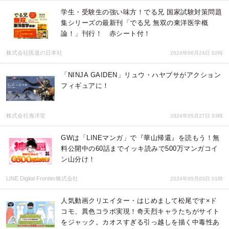
学生・受験生の強い味方！でる兄 国家試験対策問題
集シリーズの最新刊「でる兄 無双の東洋医学概
論！」刊行！ 赤シート付！
株式会社医道の日本社
2024年06月24日 02時
「NINJA GAIDEN」リュウ・ハヤブサがアクション
フィギュアに！
株式会社海洋堂
2024年05月27日 03時
GWは「LINEマンガ」で『華山帰還』を読もう！無
料公開中の60話までイッキ読みで500万マンガコイ
ン山分け！
LINE Digital Frontier株式会社
2024年05月03日 01時
人気動画クリエイター・はじめまして松尾です×ド
コモ、異色コラボ実現！奇天烈キャラたちがサイト
をジャック。カオスすぎる引っ越しを描く中毒性あ