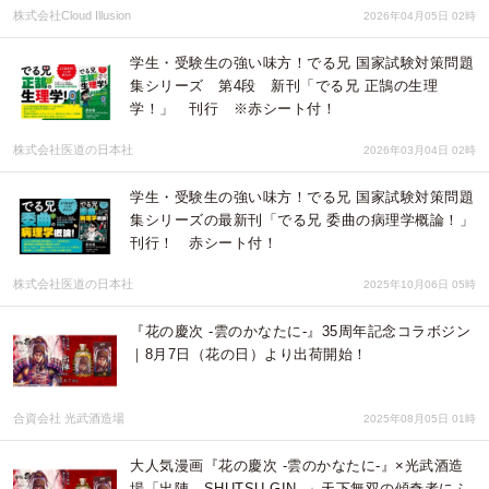
株式会社Cloud Illusion
2026年04月05日 02時
学生・受験生の強い味方！でる兄 国家試験対策問題
集シリーズ 第4段 新刊「でる兄 正鵠の生理
学！」 刊行 ※赤シート付！
株式会社医道の日本社
2026年03月04日 02時
学生・受験生の強い味方！でる兄 国家試験対策問題
集シリーズの最新刊「でる兄 委曲の病理学概論！」
刊行！ 赤シート付！
株式会社医道の日本社
2025年10月06日 05時
『花の慶次 -雲のかなたに-』35周年記念コラボジン
｜8月7日（花の日）より出荷開始！
合資会社 光武酒造場
2025年08月05日 01時
大人気漫画『花の慶次 -雲のかなたに-』×光武酒造
場「出陣 - SHUTSU GIN -」天下無双の傾奇者にふ