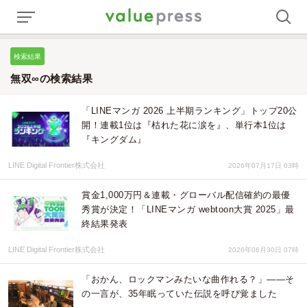
検索結果
無双∞の検索結果
「LINEマンガ 2026 上半期ランキング」トップ20公
開！連載1位は『枯れた花に涙を』、単行本1位は
『キングダム』
LINE Digital Frontier株式会社
2026年07月17日 03時
賞金1,000万円＆連載・グローバル配信確約の最優
秀賞が決定！「LINEマンガ webtoon大賞 2025」最
終結果発表
LINE Digital Frontier株式会社
2026年06月30日 07時
「おかん、ロックマンみたいな曲作れる？」——そ
の一言が、35年眠っていた伝説を呼び覚ました