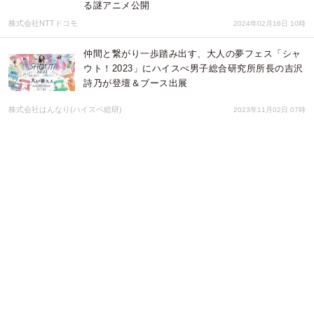
る謎アニメ公開
株式会社NTTドコモ
2024年02月16日 10時
仲間と繋がり一歩踏み出す、大人の夢フェス「シャ
ウト！2023」にハイスぺ男子総合研究所所長の吉沢
詩乃が登壇＆ブース出展
株式会社はんなり(ハイスペ総研)
2023年11月02日 07時
【リアル婚活レポート第19弾】コミュニケーション
の質アップで、年下彼と出会って4ヶ月のスピード
婚約をしたゆいさん
株式会社はんなり(ハイスペ総研)
2023年10月27日 02時
鹿児島市が渋谷の人気飲食店５店舗とコラボ！黒牛
や黒豚など、鹿児島の食材を使った「漆黒メニュ
ー」が楽しめる！「かごし魔酒場」 初開催！
株式会社アフロ＆コー
2023年10月11日 02時
【リアル婚活レポート第18弾】兵庫からオンライン