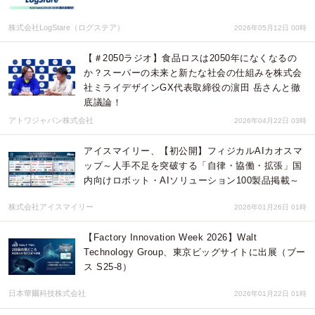
株式会社LogStare（ログステア）
2026年05月12日 00時
【＃2050ラジオ】食品ロスは2050年になくなるの
か？スーパーの未来と新たな社会の仕組みを株式会
社ミライデザインGX代表取締役の濵田 岳さんと徹
底議論！
アトワジャパン株式会社
2026年04月22日 03時
アイスマイリー、【初公開】フィジカルAIカオスマ
ップ～人手不足を突破する「自律・協働・拡張」国
内向けロボット・AIソリューション100製品掲載～
株式会社アイスマイリー
2026年01月26日 01時
【Factory Innovation Week 2026】Walt
Technology Group、東京ビッグサイトに出展（ブー
ス S25-8）
日本華爾科技株式会社
2026年01月22日 01時