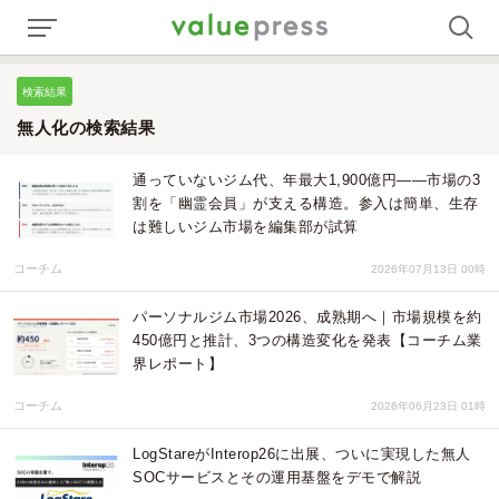
検索結果
無人化の検索結果
通っていないジム代、年最大1,900億円――市場の3
割を「幽霊会員」が支える構造。参入は簡単、生存
は難しいジム市場を編集部が試算
コーチム
2026年07月13日 00時
パーソナルジム市場2026、成熟期へ｜市場規模を約
450億円と推計、3つの構造変化を発表【コーチム業
界レポート】
コーチム
2026年06月23日 01時
LogStareがInterop26に出展、ついに実現した無人
SOCサービスとその運用基盤をデモで解説