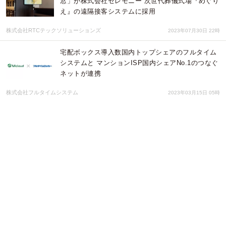
窓」が株式会社セレモニー 次世代葬儀式場『めぐり
え』の遠隔接客システムに採用
株式会社RTCテックソリューションズ
2023年07月30日 22時
宅配ボックス導入数国内トップシェアのフルタイム
システムと マンションISP国内シェアNo.1のつなぐ
ネットが連携
株式会社フルタイムシステム
2023年03月15日 05時
全国中小企業クラウド実践大賞2022、総務大臣賞に
株式会社イズミダ
一般社団法人日本デジタルトランスフォーメーション推進協会
2022年12月22日 01時
マンションの宅配ロッカー「フルタイムロッカー」
から 「らくらくメルカリ便」で非対面発送が可能に
株式会社フルタイムシステム
2022年11月22日 07時