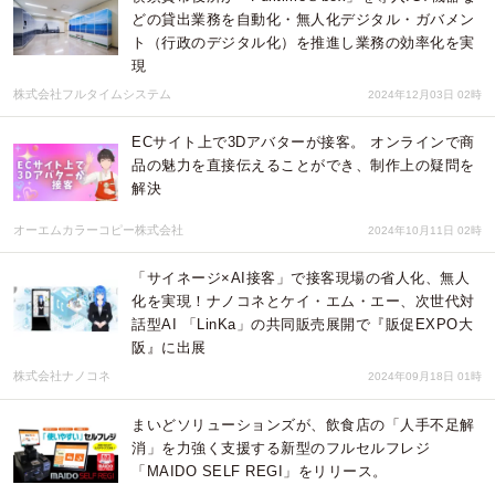
どの貸出業務を自動化・無人化デジタル・ガバメン
ト（行政のデジタル化）を推進し業務の効率化を実
現
株式会社フルタイムシステム
2024年12月03日 02時
ECサイト上で3Dアバターが接客。 オンラインで商
品の魅力を直接伝えることができ、制作上の疑問を
解決
オーエムカラーコピー株式会社
2024年10月11日 02時
「サイネージ×AI接客」で接客現場の省人化、無人
化を実現！ナノコネとケイ・エム・エー、次世代対
話型AI 「LinKa」の共同販売展開で『販促EXPO大
阪』に出展
株式会社ナノコネ
2024年09月18日 01時
まいどソリューションズが、飲食店の「人手不足解
消」を力強く支援する新型のフルセルフレジ
「MAIDO SELF REGI」をリリース。