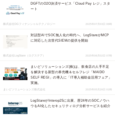
DGFTのO2O決済サービス「Cloud Pay レジ」スタ
ート
株式会社DGフィナンシャルテクノロジー
2025年07月03日 06時
対話型AIでSOC無人化の時代へ、LogStareがMCP
に対応した次世代SIEMの提供を開始
株式会社LogStare（ログステア）
2025年06月02日 07時
まいどソリューションズ(株)は、飲食店の人手不足
を解決する新型の券売機＆セルフレジ「MAIDO
SELF REGI」の導入に「IT導入補助金活用フェア」
実施。
まいどソリューションズ株式会社
2025年05月26日 01時
LogStareがInterop25に出展、歴24年のSOCノウハ
ウをAI化したセキュリティログ分析サービスを紹介