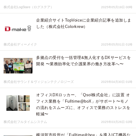
株式会社LogStare（ログステア）
2025年05月19日 00時
企業紹介サイトTopVoiceに企業紹介記事を追加しま
した（株式会社Colorkrew）
株式会社ディーメイク
2025年05月01日 01時
多拠点の受付を一括管理&無人化するDXサービスを
開発 〜業務効率化で介護業界の働き方改革へ〜
株式会社サウンド＆ヴィジョンテクノロジーズ
2025年04月30日 01時
オフィスDXロッカー、「Qsol株式会社」に設置 オ
フィス業務を「Fulltime@boX」がサポート〜モノ
の流れをスムーズに、オフィスで業務のストレスを
軽減〜
株式会社フルタイムシステム
2025年03月26日 02時
横須賀市役所が「Fulltime＠box」を導入ICT機器な