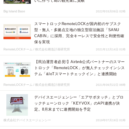
いに作って島の観光業に貢献
Big Island Base
2022年03月09日 02時
スマートロックRemoteLOCKが国内初のサブスク
型・無人・多拠点立地の独立型宿泊施設「SANU
CABIN」に採用、完全キーレスで安全性と利便性確
保を実現
RemoteLOCKチーム / 株式会社構造計画研究所
2021年12月14日 01時
【⺠泊運営者必見!】Airbnb公式パートナーのスマー
トロック「RemoteLOCK」が無人チェックインシス
テム「&IoTスマートチェックイン」と連携開始
RemoteLOCKチーム / 株式会社構造計画研究所
2021年09月22日 06時
デバイスエージェンシー「エアサポタッチ」とブロ
ックチェーンロック「KEYVOX」のAPI連携が決
定。8月末までに連携開始を予定
株式会社デバイスエージェンシー
2019年07月19日 01時