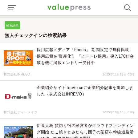
検索結果
無人チェックインの検索結果
採用広報メディア「Focus」 期間限定で無料掲載、
採用広報を“資産化”。『ヒトトレ採用』導入170社突
破を機に掲載エントリー受付中
株式会社INREVO
2025年11月13日 05時
企業紹介サイトTopVoiceに企業紹介記事を追加しま
した（株式会社INREVO）
株式会社ディーメイク
2025年10月30日 01時
伊豆大島 貸切り宿の経営者がクラウドファンディン
グ開始 たこ焼きとみたらし団子の茶店を幹線道路沿