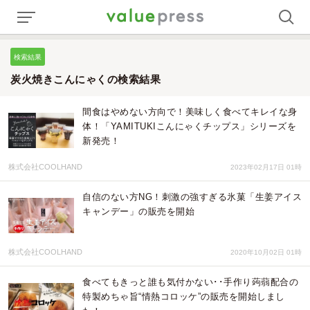
検索結果
炭火焼きこんにゃくの検索結果
間食はやめない方向で！美味しく食べてキレイな身
体！「YAMITUKIこんにゃくチップス」シリーズを
新発売！
株式会社COOLHAND
2023年02月17日 01時
自信のない方NG！刺激の強すぎる氷菓「生姜アイス
キャンデー」の販売を開始
株式会社COOLHAND
2020年10月02日 01時
食べてもきっと誰も気付かない･･手作り蒟蒻配合の
特製めちゃ旨“情熱コロッケ”の販売を開始しまし