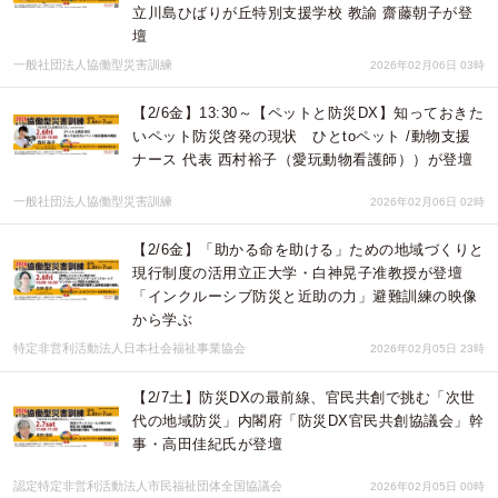
立川島ひばりが丘特別支援学校 教諭 齋藤朝子が登
壇
一般社団法人協働型災害訓練
2026年02月06日 03時
【2/6金】13:30～【ペットと防災DX】知っておきた
いペット防災啓発の現状 ひとtoペット /動物支援
ナース 代表 西村裕子（愛玩動物看護師））が登壇
一般社団法人協働型災害訓練
2026年02月06日 02時
【2/6金】「助かる命を助ける」ための地域づくりと
現行制度の活用立正大学・白神晃子准教授が登壇
「インクルーシブ防災と近助の力」避難訓練の映像
から学ぶ
特定非営利活動法人日本社会福祉事業協会
2026年02月05日 23時
【2/7土】防災DXの最前線、官民共創で挑む「次世
代の地域防災」内閣府「防災DX官民共創協議会」幹
事・高田佳紀氏が登壇
認定特定非営利活動法人市民福祉団体全国協議会
2026年02月05日 00時