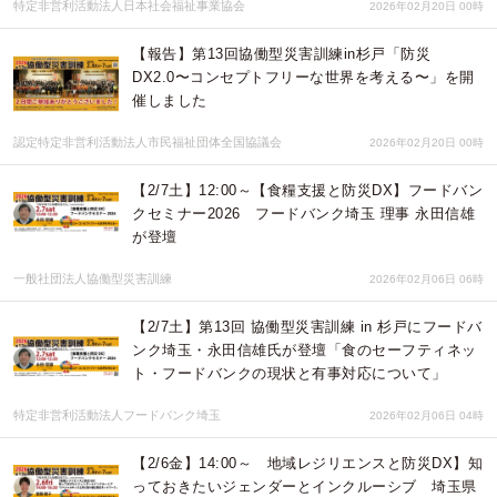
特定非営利活動法人日本社会福祉事業協会
2026年02月20日 00時
【報告】第13回協働型災害訓練in杉戸「防災
DX2.0〜コンセプトフリーな世界を考える〜」を開
催しました
認定特定非営利活動法人市民福祉団体全国協議会
2026年02月20日 00時
【2/7土】12:00～【食糧支援と防災DX】フードバン
クセミナー2026 フードバンク埼玉 理事 永田信雄
が登壇
一般社団法人協働型災害訓練
2026年02月06日 06時
【2/7土】第13回 協働型災害訓練 in 杉戸にフードバ
ンク埼玉・永田信雄氏が登壇「食のセーフティネッ
ト・フードバンクの現状と有事対応について」
特定非営利活動法人フードバンク埼玉
2026年02月06日 04時
【2/6金】14:00～ 地域レジリエンスと防災DX】知
っておきたいジェンダーとインクルーシブ 埼玉県