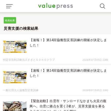
検索結果
災害支援の検索結果
【速報！】第14回協働型災害訓練の開催が決定しま
した！
特定非営利活動法人すぎとＳＯＨＯクラブ
2026年07月05日 23時
【速報！】第14回協働型災害訓練の開催が決定しま
した！
一般社団法人協働型災害訓練
2026年07月05日 23時
【緊急始動】出雲市・サンロードなかまち火災の復
興へ。出雲に拠点を置く2者が、災害支援金を募る