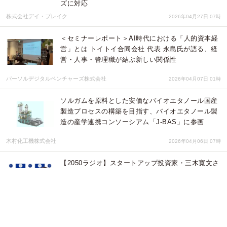
ズに対応
株式会社デイ・ブレイク
2026年04月27日 07時
＜セミナーレポート＞AI時代における「人的資本経
営」とは トイトイ合同会社 代表 永島氏が語る、経
営・人事・管理職が結ぶ新しい関係性
パーソルデジタルベンチャーズ株式会社
2026年04月07日 01時
ソルガムを原料とした安価なバイオエタノール国産
製造プロセスの構築を目指す、バイオエタノール製
造の産学連携コンソーシアム「J-BAS」に参画
木村化工機株式会社
2026年04月06日 07時
【2050ラジオ】スタートアップ投資家・三木寛文さ
んをゲストに迎え「世界の主役はどこになるの
か？」をテーマに徹底トーク
アトワジャパン株式会社
2026年04月05日 03時
憧れの透明な青い海を心置きなく満喫！海の自然と