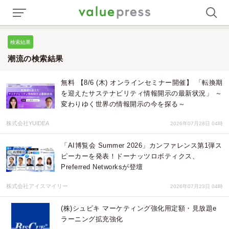
検索結果
潮流の検索結果
無料 【8/6 (木) オンラインセミナー開催】 「転換期
を迎えたサステナビリティ情報開示の最新状況」 ～
変わりゆく世界の情報開示の今を探る～
株式会社YUIDEA
2026年07月28日 04時
「AI博覧会 Summer 2026」カンファレンス第1弾ス
ピーカーを発表！ドーナッツロボティクス、
Preferred Networksが登壇
株式会社アイスマイリー
2026年07月23日 04時
(株)シュビキ マーケティング強化用定額・見放題e
ラーニング拡充強化