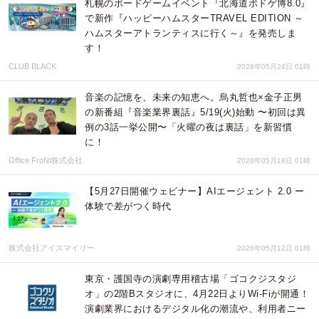
札幌のボードゲームイベント『北海道ボドゲ博8.0』
で新作『ハッピーハムスターTRAVEL EDITION ～
ハムスターアトランティスに行く～』を発売しま
す！
CLUB BLACK
2026年05月24日 01時
音楽の記憶を、未来の知恵へ。烏丸哲也×金子正男
の新番組『音楽業界裏話』5/19(火)始動 〜初回は異
例の3話一挙公開〜「火曜の夜は裏話」を新習慣
に！
Office FroNt株式会社
2026年05月18日 01時
【5月27日開催ウェビナー】AIエージェント 2.0 ー
体験で差がつく時代
株式会社アイスマイリー
2026年05月12日 01時
東京・護国寺の演劇専用稽古場「ゴコクジスタジ
オ」の2階Bスタジオに、4月22日よりWi-Fiが開通！
演劇業界におけるデジタル化の潮流や、利用者ニー