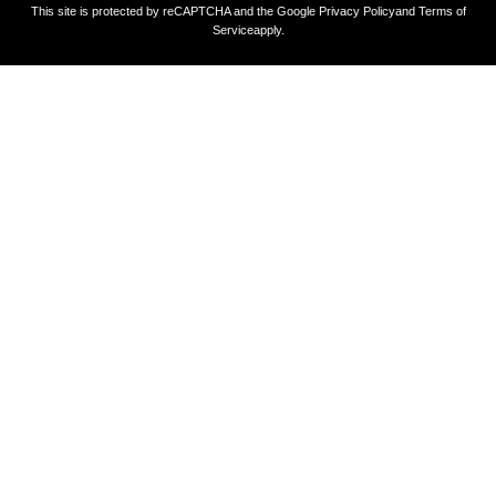
This site is protected by reCAPTCHA and the Google
Privacy Policy
and
Terms of
Service
apply.