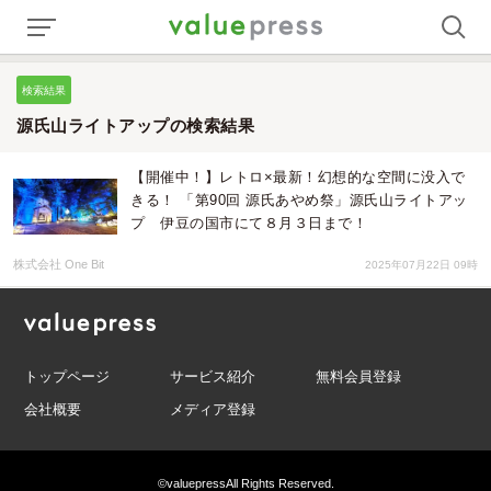
検索結果
源氏山ライトアップの検索結果
【開催中！】レトロ×最新！幻想的な空間に没入で
きる！ 「第90回 源氏あやめ祭」源氏山ライトアッ
プ 伊豆の国市にて８月３日まで！
株式会社 One Bit
2025年07月22日 09時
トップページ
サービス紹介
無料会員登録
会社概要
メディア登録
©valuepress
All Rights Reserved.