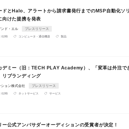
ードとHalo、アラートから請求書発行までのMSP自動化ソ
に向けた提携を発表
アンド・エル
プレスリリース
 02時
コンピュータ・通信機器
製品
デミー（旧：TECH PLAY Academy）、「変革は外注で
、リブランディング
ーション株式会社
プレスリリース
 02時
ネットサービス
サービス
リー公式アンバサダーオーディションの受賞者が決定！