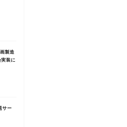
参画製造
会実装に
題サー