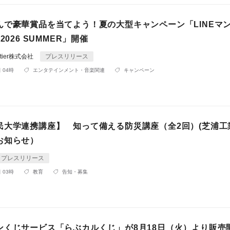
んで豪華賞品を当てよう！夏の大型キャンペーン「LINEマン
2026 SUMMER」開催
rontier株式会社
プレスリリース
 04時
エンタテインメント・音楽関連
キャンペーン
民大学連携講座】 知って備える防災講座（全2回）(芝浦工
お知らせ）
プレスリリース
 03時
教育
告知・募集
ンくじサービス「らぶカルくじ」が8月18日（火）より販売