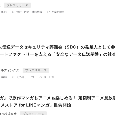
社
プレスリリース
 08時
旅行・観光・地域情報
企業の動向
人伝送データセキュリティ評議会（SDC）の発足人として
マートファクトリーを支える「安全なデータ伝送基盤」の社
ールディングス
プレスリリース
 07時
その他サービス
サービス
マンガ」で原作マンガもアニメも楽しめる！ 定額制アニメ見放
メストア for LINEマンガ」提供開始
rontier株式会社
プレスリリース