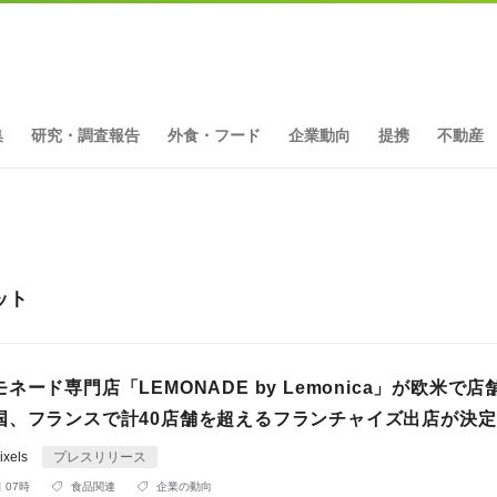
集
研究・調査報告
外食・フード
企業動向
提携
不動産
ット
ネード専門店「LEMONADE by Lemonica」が欧米で
国、フランスで計40店舗を超えるフランチャイズ出店が決定
xels
プレスリリース
 07時
食品関連
企業の動向