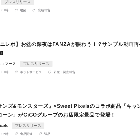
プレスリリース
 01時
建築
業績報告
ミニレポ】お盆の深夜はFANZAが賑わう！？サンプル動画
加
ルコマース
プレスリリース
 01時
ネットサービス
研究・調査報告
ンズ&モンスターズ』×Sweet Pixelsのコラボ商品「キ
コーン」がGiGOグループのお店限定景品で登場！
xels
プレスリリース
 06時
食品関連
製品