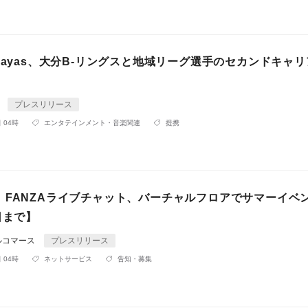
gayas、大分B-リングスと地域リーグ選手のセカンドキャ
s
プレスリリース
 04時
エンタテインメント・音楽関連
提携
】FANZAライブチャット、バーチャルフロアでサマーイベ
日まで】
ルコマース
プレスリリース
 04時
ネットサービス
告知・募集