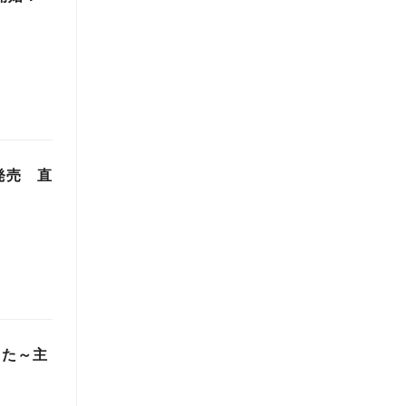
発売 直
した～主