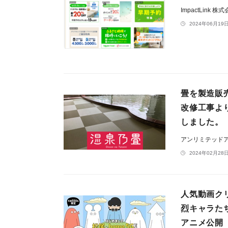
ImpactLink 株
2024年06月19日
畳を製造販
改修工事よ
しました。
アンリミテッド
2024年02月28日
人気動画ク
烈キャラた
アニメ公開