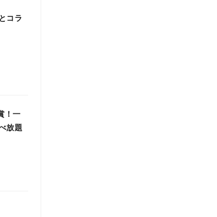
とコラ
賞！一
べ放題