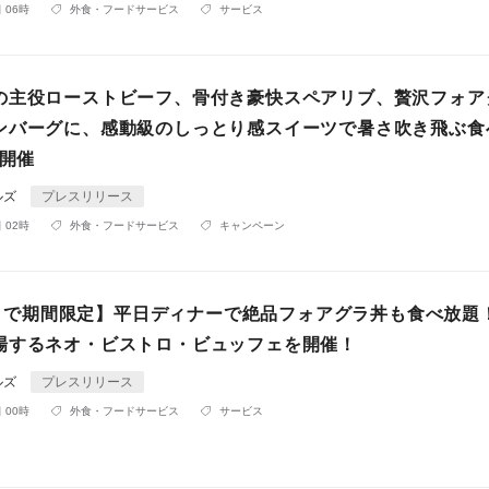
 06時
外食・フードサービス
サービス
の主役ローストビーフ、骨付き豪快スペアリブ、贅沢フォア
ンバーグに、感動級のしっとり感スイーツで暑さ吹き飛ぶ食
り開催
ルズ
プレスリリース
 02時
外食・フードサービス
キャンペーン
金)まで期間限定】平日ディナーで絶品フォアグラ丼も食べ放題
場するネオ・ビストロ・ビュッフェを開催！
ルズ
プレスリリース
 00時
外食・フードサービス
サービス