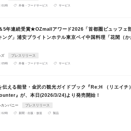
 01時
外食・フードサービス
サービス
＆5年連続受賞★OZmallアワード2026「首都圏ビュッフェ
キング」浦安ブライトンホテル東京ベイ中国料理「花閒（か
ルズ
プレスリリース
 05時
外食・フードサービス
サービス
伝える能登・金沢の観光ガイドブック『Re;H （リエイチ）
Encounter』が、本日(2026/3/24)より発売開始！
ルカンパニー
プレスリリース
 02時
新聞・出版・放送
製品