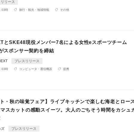
スリリース
 03時
旅行・観光・地域情報
その他
EXTとSKE48現役メンバー7名による女性eスポーツチーム
」がスポンサー契約を締結
NEXT
プレスリリース
 03時
コンピュータ・通信機器
提携
タート・秋の味覚フェア】ライブキッチンで楽しむ海老とロー
ンマスカットの感動スイーツ。大人のごちそう時間をカシュ
！
ルズ
プレスリリース