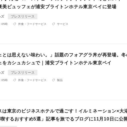
褒美ビュッフェが浦安ブライトンホテル東京ベイに登場
ルズ
プレスリリース
 05時
外食・フードサービス
サービス
ェとは思えない味わい。」話題のフォアグラ丼が再登場。冬
ェをカシュカシュで｜浦安ブライトンホテル東京ベイ
ルズ
プレスリリース
 05時
外食・フードサービス
製品
スは東京のビジネスホテルで過ごす！イルミネーション×大
満喫するおすすめ5選」記事を旅でるブログに11月10日に公