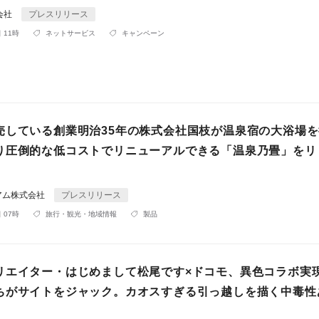
式会社
プレスリリース
 11時
ネットサービス
キャンペーン
売している創業明治35年の株式会社国枝が温泉宿の大浴場
り圧倒的な低コストでリニューアルできる「温泉乃畳」をリ
アム株式会社
プレスリリース
 07時
旅行・観光・地域情報
製品
リエイター・はじめまして松尾です×ドコモ、異色コラボ実
ちがサイトをジャック。カオスすぎる引っ越しを描く中毒性