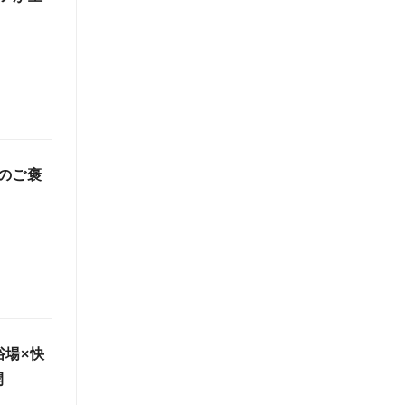
のご褒
浴場×快
開