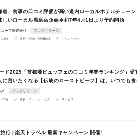
海道、食事の口コミ評価が高い道内ローカルホテルチェーン
味しいローカル温泉宿企画令和7年4月1日より予約開始
スコープ株式会社
プレスリリース
 03時
旅行・観光・地域情報
キャンペーン
アワード2025「首都圏ビュッフェの口コミ年間ランキング」受
人に言いたくなる【伝統のローストビーフ】は、いつでも食
ルズ
プレスリリース
 05時
外食・フードサービス
サービス
休み旅行 | 楽天トラベル 最新キャンペーン 開催!