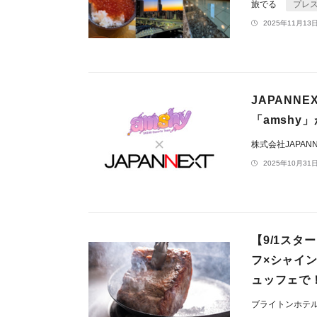
旅でる
プレ
2025年11月13日
JAPANN
「amshy
株式会社JAPAN
2025年10月31日
【9/1ス
フ×シャイ
ュッフェで
ブライトンホテ