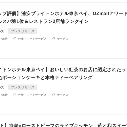
プ評価】浦安ブライトンホテル東京ベイ、OZmallアワード2
ルスパ第1位＆レストラン2店舗ランクイン
ルズ
プレスリリース
 05時
外食・フードサービス
サービス
イトンホテル東京ベイ】おいしい紅茶のお店に認定されたラ
色ポーションケーキと本格ティーペアリング
ルズ
プレスリリース
 05時
外食・フードサービス
サービス
タート】海老×ローストビーフのライブキッチン、苺と和スイー