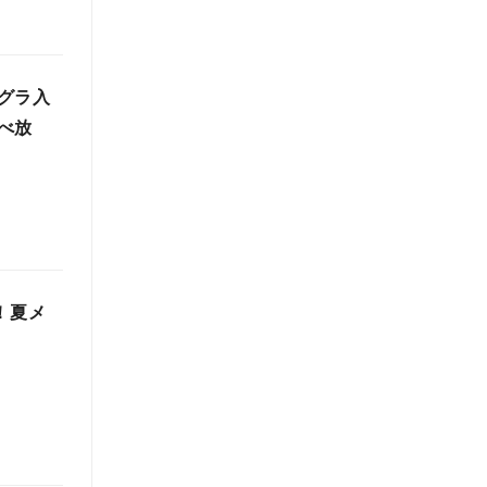
グラ入
べ放
！夏メ