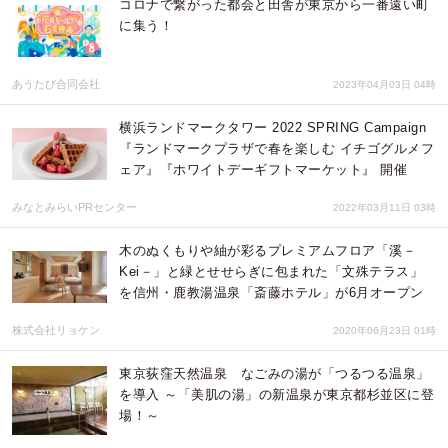
コロナで繋がった都会と田舎が東京から一番遠い町
に集う！
あうたび合同会社
2023年04月03日 04時
横浜ランドマークタワー 2022 SPRING Campaign
『ランドマークプラザで春を楽しむ イチゴグルメフ
ェア』『ホワイトデーギフトマーケット』 開催
みなとみらいPRセンター
2022年03月11日 03時
木のぬくもりや紬が彩るプレミアムフロア「溪－
Kei－」と緑とせせらぎに包まれた「文殊テラス」
を信州・鹿教湯温泉「斎藤ホテル」が6月オープン
株式会社リョケン
2020年06月23日 01時
東京荻窪天然温泉 なごみの湯が「つるつる温泉」
を導入 ～「美肌の湯」の新温泉が東京都杉並区に登
場！～