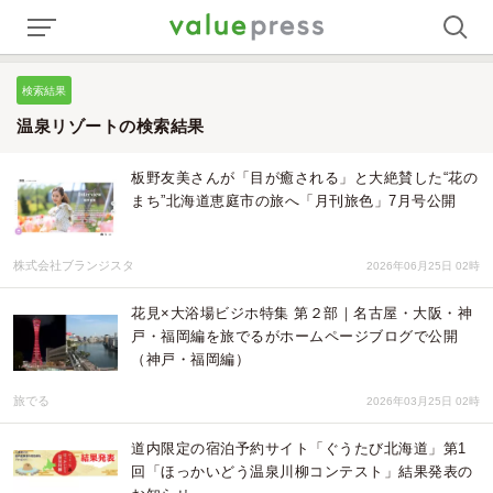
検索結果
温泉リゾートの検索結果
板野友美さんが「目が癒される」と大絶賛した“花の
まち”北海道恵庭市の旅へ「月刊旅色」7月号公開
株式会社ブランジスタ
2026年06月25日 02時
花見×大浴場ビジホ特集 第２部｜名古屋・大阪・神
戸・福岡編を旅でるがホームページブログで公開
（神戸・福岡編）
旅でる
2026年03月25日 02時
道内限定の宿泊予約サイト「ぐうたび北海道」第1
回「ほっかいどう温泉川柳コンテスト」結果発表の