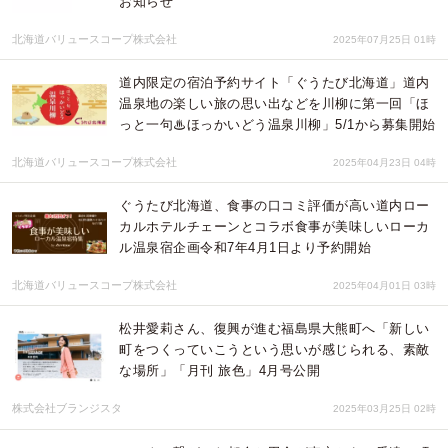
お知らせ
北海道バリュースコープ株式会社
2025年07月25日 01時
道内限定の宿泊予約サイト「ぐうたび北海道」道内
温泉地の楽しい旅の思い出などを川柳に第一回「ほ
っと一句♨ほっかいどう温泉川柳」5/1から募集開始
北海道バリュースコープ株式会社
2025年04月23日 04時
ぐうたび北海道、食事の口コミ評価が高い道内ロー
カルホテルチェーンとコラボ食事が美味しいローカ
ル温泉宿企画令和7年4月1日より予約開始
北海道バリュースコープ株式会社
2025年04月01日 03時
松井愛莉さん、復興が進む福島県大熊町へ「新しい
町をつくっていこうという思いが感じられる、素敵
な場所」「月刊 旅色」4月号公開
株式会社ブランジスタ
2025年03月25日 02時