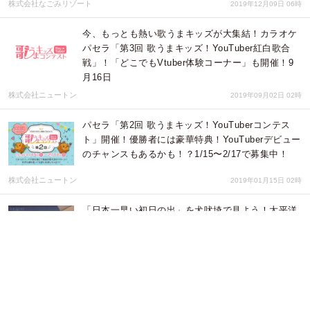
株式会社なごみリゾート
2019年12月09日 06時
今、もっとも熱い歌うまキッズが大集結！カラオケ
パセラ「第3回 歌うまキッズ！YouTuber紅白歌合
戦」！「どこでもVtuber体験コーナー」も開催！9
月16日
株式会社ニュートン
2019年09月02日 02時
パセラ「第2回 歌うまキッズ！YouTuberコンテス
ト」開催！優勝者には豪華特典！YouTuberデビュー
のチャンスもあるかも！？1/15〜2/17で募集中！
株式会社ニュートン
2019年01月15日 02時
「日本一早い初日の出」を犬吠埼で見よう！太平洋
を一望できる高台の温泉リゾート「ホテル＆スパ月
美」が屋上テラスの『初日の出特別開放』を実施。
株式会社デーベロップヤリタ
2018年12月14日 01時
アマネク、別府に地域活性化ホテル計画 『ホテル
アマネク別府（仮称）』2019年４月着工 ～2021年