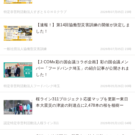
特定非営利活動法人すぎとＳＯＨＯクラブ
2026年07月05日 23時
【速報！】第14回協働型災害訓練の開催が決定しま
した！
一般社団法人協働型災害訓練
2026年07月05日 23時
【J:COMx彩の国会議コラボ企画】彩の国会議メン
バー「フードバンク埼玉」の紹介記事が公開されま
した！
特定非営利活動法人フードバンク埼玉
2026年05月26日 00時
桜ライン311プロジェクト応援マップを更新ー東日
本大震災の津波の到達点に2,478本の桜を植樹ー
認定特定非営利活動法人桜ライン311
2026年05月13日 04時