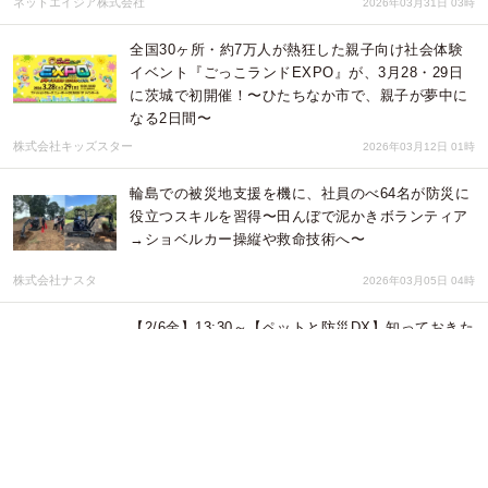
ネットエイジア株式会社
2026年03月31日 03時
全国30ヶ所・約7万人が熱狂した親子向け社会体験
イベント『ごっこランドEXPO』が、3月28・29日
に茨城で初開催！〜ひたちなか市で、親子が夢中に
なる2日間〜
株式会社キッズスター
2026年03月12日 01時
輪島での被災地支援を機に、社員のべ64名が防災に
役立つスキルを習得〜田んぼで泥かきボランティア
→ショベルカー操縦や救命技術へ〜
株式会社ナスタ
2026年03月05日 04時
【2/6金】13:30～【ペットと防災DX】知っておきた
いペット防災啓発の現状 ひとtoペット /動物支援
ナース 代表 西村裕子（愛玩動物看護師））が登壇
一般社団法人協働型災害訓練
2026年02月06日 02時
熊本地震から10年、次世代と森をつなぐ「木育・森
育楽会」を２月21日(土)に八代で開催― 学校・地