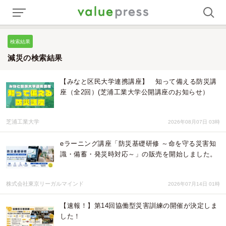
検索結果
減災の検索結果
【みなと区民大学連携講座】 知って備える防災講
座（全2回）(芝浦工業大学公開講座のお知らせ）
芝浦工業大学
2026年08月07日 03時
eラーニング講座「防災基礎研修 ～命を守る災害知
識・備蓄・発災時対応～」の販売を開始しました。
株式会社東京リーガルマインド
2026年07月14日 01時
【速報！】第14回協働型災害訓練の開催が決定しま
した！