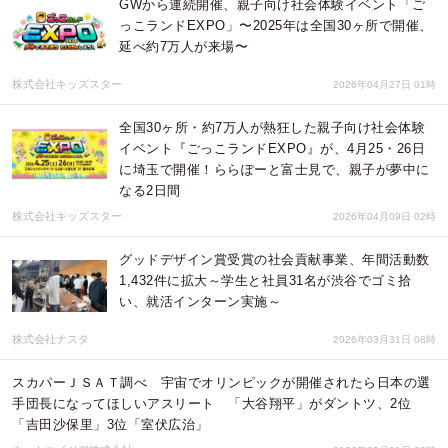
GWから連続開催、親子向け社会体験イベント「ご
っこランドEXPO」〜2025年は全国30ヶ所で開催、
延べ約7万人が来場〜
株式会社キッズスター
2026年04月27日 01時
全国30ヶ所・約7万人が熱狂した親子向け社会体験
イベント『ごっこランドEXPO』が、4月25・26日
に埼玉で開催！ららぽーと富士見で、親子が夢中に
なる2日間
株式会社キッズスター
2026年04月09日 02時
グッドデザイン賞受賞の社会貢献事業、年間活動数
1,432件に拡大～学生と社員31名が渋谷でゴミ拾
い、就活インターン実施～
株式会社ナスタ
2026年03月31日 08時
スカパーＪＳＡＴ調べ 宇宙でオリンピックが開催されたら日本の選
手団長になってほしいアスリート 「大谷翔平」がダントツ、2位
「吉田沙保里」3位「室伏広治」