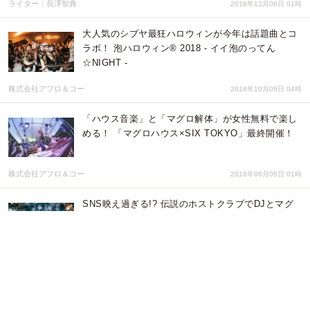
ライター：長澤智典
2018年12月06日 01時
大人気のシブヤ最狂ハロウィンが今年は話題曲とコ
ラボ！ 泡ハロウィン® 2018 - イイ泡のってん
☆NIGHT -
株式会社アフロ＆コー
2018年10月09日 04時
「ハウス音楽」と「マグロ解体」が女性無料で楽し
める！ 「マグロハウス×SIX TOKYO」最終開催！
株式会社アフロ＆コー
2018年06月05日 01時
SNS映え過ぎる!? 伝説のホストクラブでDJとマグ
ロのコラボ 「マグロハウス×愛本店」開催！
株式会社アフロ＆コー
2018年04月05日 01時
述べ５万人が参加！泡まみれになる「泡パ®2018」
ゴールデンウィークからハロウィンまで全8回開