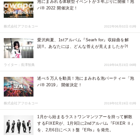
泡にまみれる体験型イベントが３年ぶりに開催！泡
パ® 2022 開催決定！
株式会社アフロ＆コー
2022年06月02日 01時
愛沢絢夏、1stアルバム『Searh for』収録曲を解
説!!。あなたには、どんな答えが見えましたか?!
ライター：長澤智典
2019年04月23日 06時
述べ５万人を動員！泡にまみれる泡パーティー「泡
パ® 2019」 開催決定！
株式会社アフロ＆コー
2019年02月19日 01時
1月から始まるラストワンマンツアーを持って解散
するFIXERが、1月9日に2ndアルバム『FIXER Ⅱ』
を、2月6日にベスト盤『ERs』を発売。