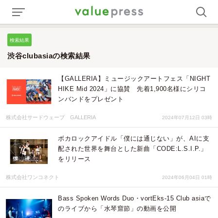
検索結果
渋谷clubasiaの検索結果
【GALLERIA】ミュージックアートフェス「NIGHT
HIKE Mid 2024」に協賛 先着1,900名様にシリコ
ンバンドをプレゼント
株式会社サードウェーブ GALLERIA
2024年07月12日 03時
ボカロックアイドル「僕には通じない」が、AIに支
配された世界を舞台とした新曲「CODE:L.S.I.P.」
をリリース
株式会社ワンコネクト
2024年06月04日 01時
Bass Spoken Words Duo・vortEks-15 Club asiaで
のライブから「水琴窟節」の動画を公開