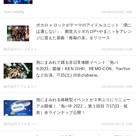
Team LittleBig
2024年04月26日 08時
ボカロ x ロックがテーマのアイドルユニット「僕に
は通じない」、殿堂入りボカロP<やま△＞をアレン
ジに迎えた新曲「推敲の采」をリリース
株式会社ワンコネクト
2024年02月06日 01時
泡にまみれて踊る非日常体験イベント「泡パ
®️2023」開催！KEN ISHII、REMO-CON、YonYon
など出演。7/15(土) 渋谷clubasia。
株式会社アフロ＆コー
2023年06月20日 01時
泡にまみれる体験型イベントが３年ぶりにリニュー
アル開催！「泡パ® 2022 」第１回目 7/17(日・祝
前）全ラインナップ公開！
株式会社アフロ＆コー
2022年07月07日 01時