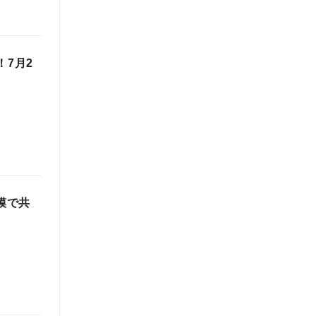
！7月2
模で共