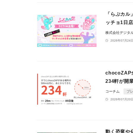
「らぶカル
ッチョ1日
株式会社デジタ
2026年07月24日
chocoZ
234軒が開
コーチム
プ
2026年07月20日
動く恐竜や化