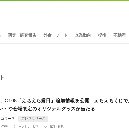
集
研究・調査報告
外食・フード
企業動向
提携
不動産
ット
人、C108「えちえち縁日」追加情報を公開！えちえちくじで
ポイントや会場限定のオリジナルグッズが当たる
ルコマース
プレスリリース
 03時
ネットサービス
告知・募集