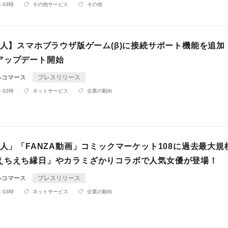
 03時
その他サービス
その他
同人】スマホブラウザ版ゲーム(β)に接続サポート機能を追加
アップデート開始
ルコマース
プレスリリース
 02時
ネットサービス
企業の動向
同人」「FANZA動画」コミックマーケット108に過去最大規
えちえち縁日」やカラミざかりコラボで人気女優が登場！
ルコマース
プレスリリース
 03時
ネットサービス
企業の動向