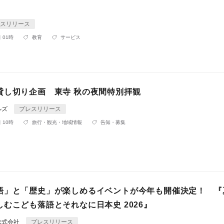
スリリース
 01時
教育
サービス
貸し切り企画 東寺 秋の夜間特別拝観
ルズ
プレスリリース
 10時
旅行・観光・地域情報
告知・募集
語」と「歴史」が楽しめるイベントが今年も開催決定！ 『
むこども落語とそれなに日本史 2026』
株式会社
プレスリリース