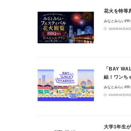
花火を特等席
みなとみらいP
2026年06月30日
「BAY WA
結！ワンち
みなとみらいP
2026年06月25日
大学1年生が