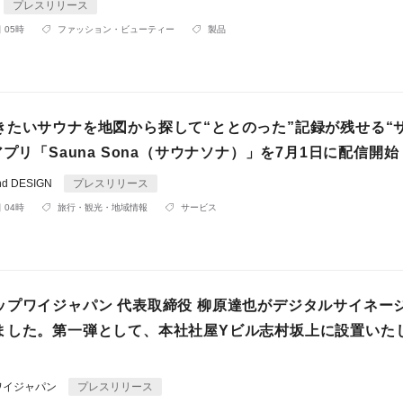
プレスリリース
 05時
ファッション・ビューティー
製品
きたいサウナを地図から探して“ととのった”記録が残せる“
アプリ「Sauna Sona（サウナソナ）」を7月1日に配信開始
d DESIGN
プレスリリース
 04時
旅行・観光・地域情報
サービス
ップワイジャパン 代表取締役 柳原達也がデジタルサイネー
ました。第一弾として、本社社屋Yビル志村坂上に設置いた
ワイジャパン
プレスリリース