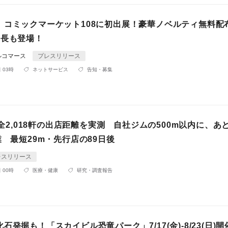
」コミックマーケット108に初出展！豪華ノベルティ無料配
店長も登場！
ルコマース
プレスリリース
 03時
ネットサービス
告知・募集
AP全2,018軒の出店距離を実測 自社ジムの500m以内に、あ
業 最短29m・先行店の89日後
レスリリース
 00時
医療・健康
研究・調査報告
石発掘も！「スカイビル恐竜パーク」7/17(金)-8/23(日)開