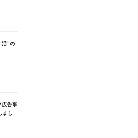
サ活”の
ジ広告事
しまし