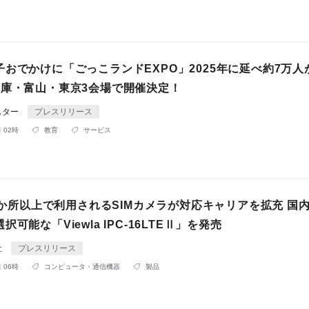
おでかけに「ごっこランドEXPO」2025年に延べ約7万人
兵庫・富山・東京3会場で開催決定！
スター
プレスリリース
 02時
教育
サービス
00か所以上で利用されるSIMカメラが対応キャリアを拡充 国
可能な「Viewla IPC-16LTEⅡ」を発売
社
プレスリリース
 06時
コンピュータ・通信機器
製品