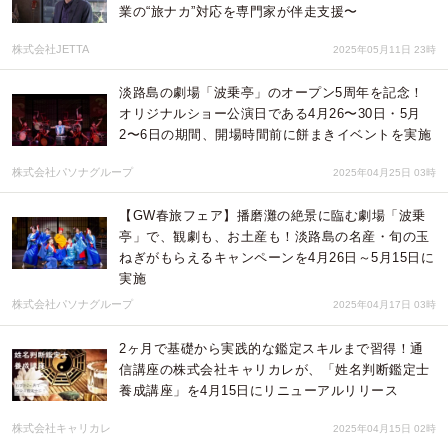
業の“旅ナカ”対応を専門家が伴走支援〜
株式会社JETTA
2025年05月11日 23時
淡路島の劇場「波乗亭」のオープン5周年を記念！
オリジナルショー公演日である4月26〜30日・5月
2〜6日の期間、開場時間前に餅まきイベントを実施
株式会社パソナグループ
2025年04月25日 03時
【GW春旅フェア】播磨灘の絶景に臨む劇場「波乗
亭」で、観劇も、お土産も！淡路島の名産・旬の玉
ねぎがもらえるキャンペーンを4月26日～5月15日に
実施
株式会社パソナグループ
2025年04月17日 03時
2ヶ月で基礎から実践的な鑑定スキルまで習得！通
信講座の株式会社キャリカレが、「姓名判断鑑定士
養成講座」を4月15日にリニューアルリリース
株式会社キャリカレ
2025年04月15日 02時