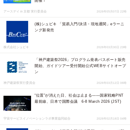
開催！
アースデイ in 京都 実行委員会
2026年05月07日 22時
(株)シュビキ 「貿易入門/決済・現地通関」eラーニ
ング新発売
株式会社シュビキ
2026年03月30日 23時
「神戸建築祭2026」プログラム発表パスポート販売
開始、ガイドツアー受付開始公式WEBサイトオープ
ン
神戸建築祭実行委員会
2026年03月12日 06時
“位置”が消えた日、社会は止まる――国家戦略PNT
最前線、日本で国際会議 6-8 March 2026 (JST)
宇宙サービスイノベーションラボ事業協同組合
2026年02月18日 04時