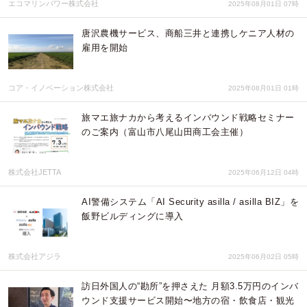
エコマリンパワー株式会社
2025年08月01日 07時
唐沢農機サービス、商船三井と連携しケニア人材の
雇用を開始
コア・イノベーション株式会社
2025年08月01日 01時
旅マエ旅ナカから考えるインバウンド戦略セミナー
のご案内（富山市八尾山田商工会主催）
株式会社JETTA
2025年06月12日 04時
AI警備システム「AI Security asilla / asilla BIZ」を
飯野ビルディングに導入
株式会社アジラ
2025年06月02日 05時
訪日外国人の“勘所”を押さえた 月額3.5万円のインバ
ウンド支援サービス開始〜地方の宿・飲食店・観光