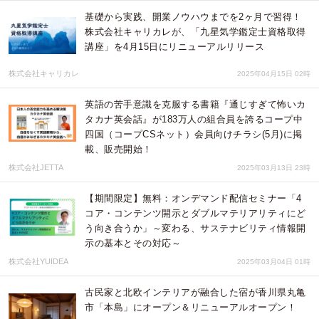
基礎から実践、開業ノウハウまでを2ヶ月で習得！
株式会社キャリカレが、「九星気学鑑定士資格取得
講座」を4月15日にリニューアルリリース
株式会社キャリカレ
2025年04月15日 02時
英語の苦手意識を克服する書籍『通じすぎて怖いカ
タカナ英会話』が183万人の組合員を誇るコープ中
四国（コープCSネット）会員向けチラシ(5月)に掲
載、販売開始！
株式会社JETTA
2025年03月13日 23時
【期間限定】無料：オンデマンド配信セミナー「4
コア・コンテンツ開示とダブルマテリアリティにど
う向き合うか」～変わる、サステナビリティ情報開
示の基本とその対応～
株式会社YUIDEA
2025年03月04日 01時
古民家と北欧インテリアが融合した宿が香川県丸亀
市「本島」にオープン＆リニューアルオープン！