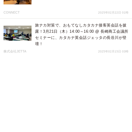
CONNECT
2025年02月22日 01時
旅ナカ対策で、おもてなしカタカナ接客英会話を披
露！3月21日（木）14:00～16:00 @ 長崎商工会議所
セミナーに、カタカナ英会話ジェッタの長谷川が登
壇！
株式会社JETTA
2025年02月15日 03時
『地球新時代を先どる、シンクロニシティと量子も
つれの研究』発刊! 未来研究における、異色のレポ
ート! AQU先端研
株式会社AQU先端テクノロジー総研
2025年01月06日 06時
令和6年度『LNG・メタノール燃料システム等の導
入支援事業（海事分野における脱炭素化促進事業）
二次』の申請サポート受付開始
株式会社リブウェル
2024年10月31日 04時