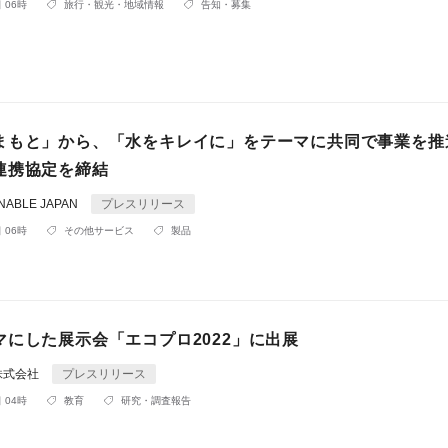
 06時
旅行・観光・地域情報
告知・募集
まもと」から、「水をキレイに」をテーマに共同で事業を推
連携協定を締結
ABLE JAPAN
プレスリリース
 06時
その他サービス
製品
マにした展示会「エコプロ2022」に出展
an株式会社
プレスリリース
 04時
教育
研究・調査報告