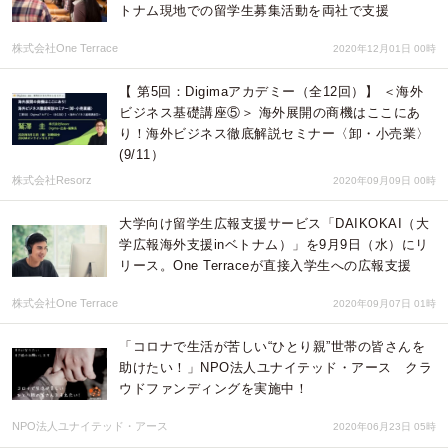
トナム現地での留学生募集活動を両社で支援
株式会社One Terrace
2020年12月01日 00時
【 第5回：Digimaアカデミー（全12回）】 ＜海外
ビジネス基礎講座⑤＞ 海外展開の商機はここにあ
り！海外ビジネス徹底解説セミナー〈卸・小売業〉
(9/11）
株式会社Resorz
2020年09月09日 00時
大学向け留学生広報支援サービス「DAIKOKAI（大
学広報海外支援inベトナム）」を9月9日（水）にリ
リース。One Terraceが直接入学生への広報支援
株式会社One Terrace
2020年09月07日 01時
「コロナで生活が苦しい“ひとり親”世帯の皆さんを
助けたい！」NPO法人ユナイテッド・アース クラ
ウドファンディングを実施中！
NPO法人ユナイテッド・アース
2020年06月23日 05時