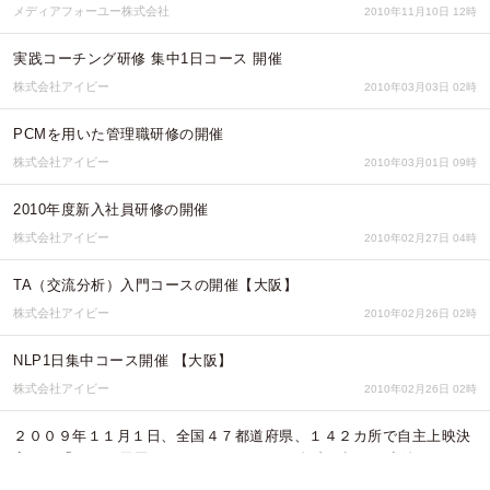
メディアフォーユー株式会社
2010年11月10日 12時
実践コーチング研修 集中1日コース 開催
株式会社アイビー
2010年03月03日 02時
PCMを用いた管理職研修の開催
株式会社アイビー
2010年03月01日 09時
2010年度新入社員研修の開催
株式会社アイビー
2010年02月27日 04時
TA（交流分析）入門コースの開催【大阪】
株式会社アイビー
2010年02月26日 02時
NLP1日集中コース開催 【大阪】
株式会社アイビー
2010年02月26日 02時
２００９年１１月１日、全国４７都道府県、１４２カ所で自主上映決
定！！「107+1 天国はつくるものPART２ 奇跡は起こり連鎖する」
NGO MAKE THE HEAVEN
2009年10月27日 09時