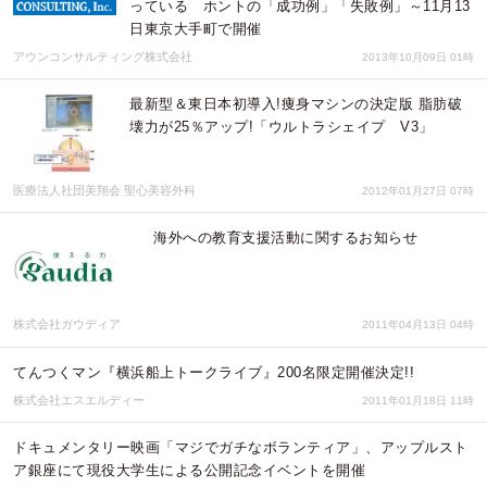
っている ホントの「成功例」「失敗例」～11月13
日東京大手町で開催
アウンコンサルティング株式会社
2013年10月09日 01時
最新型＆東日本初導入!痩身マシンの決定版 脂肪破
壊力が25％アップ!「ウルトラシェイプ V3」
医療法人社団美翔会 聖心美容外科
2012年01月27日 07時
海外への教育支援活動に関するお知らせ
株式会社ガウディア
2011年04月13日 04時
てんつくマン『横浜船上トークライブ』200名限定開催決定!!
株式会社エスエルディー
2011年01月18日 11時
ドキュメンタリー映画「マジでガチなボランティア」、アップルスト
ア銀座にて現役大学生による公開記念イベントを開催