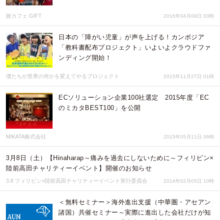
旅カフェ GIFT
2016年04月08日 03時
日本の「障がい児童」が声を上げる！カンボジア
「教科書配布プロジェクト」いよいよクラウドファ
ンディング開始！
僕たちが世界の何かを変えてやるプロジェクト
2015年11月27日 01時
ECソリューション企業100社選定 2015年度「EC
のミカタBEST100」を公開
MIKATA株式会社
2015年05月11日 06時
3月8日（土）【Hinaharap～痛みを過去にしないために～フィリピン×
陸前高田チャリティーイベント】開催のお知らせ
3.8 フィリピン×陸前高田チャリティーイベント実行委員会
2014年02月05日 10時
＜無料セミナー＞海外進出支援（中華圏・アセアン
諸国）共催セミナー～実際に進出した会社だけが知