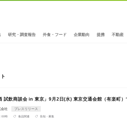
集
研究・調査報告
外食・フード
企業動向
提携
不動産
ット
 試飲商談会 in 東京」9月2日(水) 東京交通会館（有楽町
式会社
プレスリリース
 00時
食品関連
告知・募集