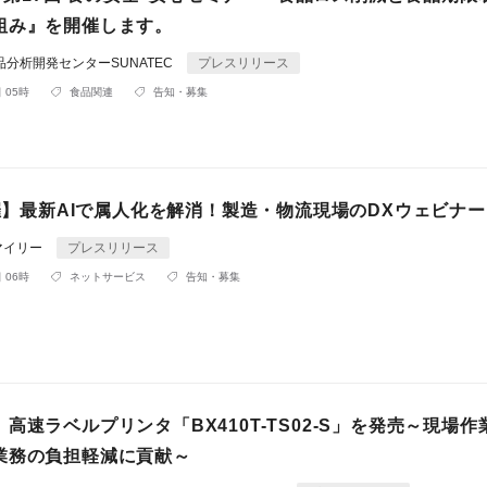
組み』を開催します。
品分析開発センターSUNATEC
プレスリリース
 05時
食品関連
告知・募集
開催】最新AIで属人化を解消！製造・物流現場のDXウェビナ
マイリー
プレスリリース
 06時
ネットサービス
告知・募集
高速ラベルプリンタ「BX410T-TS02-S」を発売～現場作
業務の負担軽減に貢献～