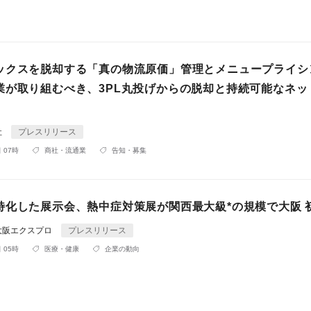
ックスを脱却する「真の物流原価」管理とメニュープライシ
業が取り組むべき、3PL丸投げからの脱却と持続可能なネッ
社
プレスリリース
 07時
商社・流通業
告知・募集
特化した展示会、熱中症対策展が関西最大級*の規模で大阪 
大阪エクスプロ
プレスリリース
 05時
医療・健康
企業の動向