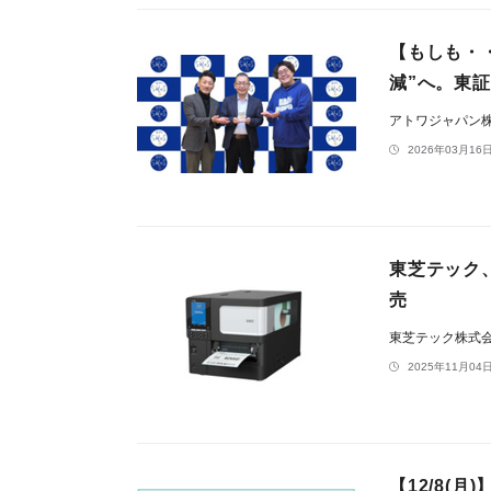
【もしも・
減”へ。東
アトワジャパン
2026年03月16日
東芝テック、
売
東芝テック株式
2025年11月04日
【12/8(