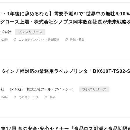
・・1年後に辞めるなら】需要予測AIで“世界中の無駄を10
証グロース上場・株式会社シノプス岡本数彦社長が未来戦略
株式会社
プレスリリース
 03時
エンタテインメント・音楽関連
告知・募集
6インチ幅対応の業務用ラベルプリンタ「BX610T-TS02-
会社 （PR代行：株式会社アール・アイ・シー）
プレスリリース
 04時
その他サービス
製品
月)】第17回 食の安全･安心セミナー『食品ロス削減と食品期限