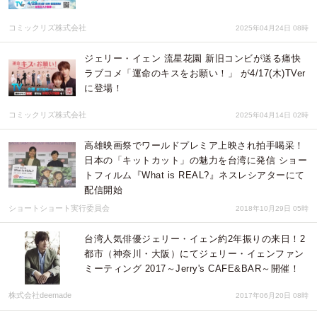
コミックリズ株式会社
2025年04月24日 08時
ジェリー・イェン 流星花園 新旧コンビが送る痛快
ラブコメ「運命のキスをお願い！」 が4/17(木)TVer
に登場！
コミックリズ株式会社
2025年04月14日 02時
高雄映画祭でワールドプレミア上映され拍手喝采！
日本の「キットカット」の魅力を台湾に発信 ショー
トフィルム『What is REAL?』ネスレシアターにて
配信開始
ショートショート実行委員会
2018年10月29日 05時
台湾人気俳優ジェリー・イェン約2年振りの来日！2
都市（神奈川・大阪）にてジェリー・イェンファン
ミーティング 2017～Jerry's CAFE&BAR～開催！
株式会社deemade
2017年06月20日 08時