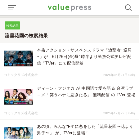
検索結果
流星花園の検索結果
本格アクション・サスペンスドラマ「追撃者~逆局
~」が、6月26日(金)昼1時半より民放公式テレビ配
信「TVer」にて配信開始
コミックリズ株式会社
2026年06月21日 03時
ディーン・フジオカ が 中国語で愛を語る 台湾ラブ
コメ「笑うハナに恋きたる」 無料配信 の TVer 登場
コミックリズ株式会社
2025年12月22日 04時
あの頃、みんな"F4"に恋をした「流星花園〜花より
男子〜」 が、TVerに登場！