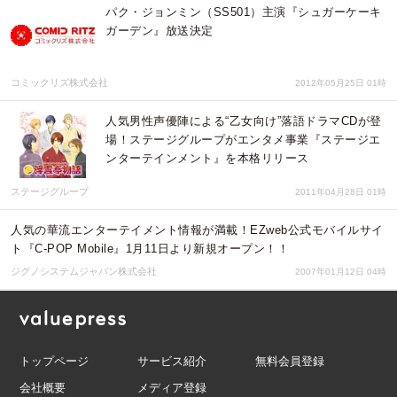
パク・ジョンミン（SS501）主演『シュガーケーキ
ガーデン』放送決定
コミックリズ株式会社
2012年05月25日 01時
人気男性声優陣による“乙女向け”落語ドラマCDが登
場！ステージグループがエンタメ事業『ステージエ
ンターテインメント』を本格リリース
ステージグループ
2011年04月28日 01時
人気の華流エンターテイメント情報が満載！EZweb公式モバイルサイ
ト『C-POP Mobile』1月11日より新規オープン！！
ジグノシステムジャパン株式会社
2007年01月12日 04時
トップページ
サービス紹介
無料会員登録
会社概要
メディア登録