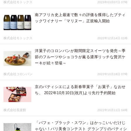
株式会社モトックス
2023年03月07日 07時
南アフリカ史上最速で数々の評価を獲得したブティ
ックワイナリー「マリヌー」正規輸入開始
株式会社モトックス
2022年12月14日 01時
洋菓子のコロンバンが期間限定スイーツを発売～季
節のフルーツやショコラが薫る濃厚リッチな贅沢ケ
ーキが続々登場～
株式会社コロンバン
2022年10月18日 07時
京のパティシエによる新春華菓子「お菓子」なおせ
ち、 2022年10月10日(祝月)より先行予約開始
株式会社長楽館
2022年10月11日 04時
「パフェ・ブラック・スワン」はかっこいいだけじ
ゃない！パリ美食コンテスト グランプリのパティシ