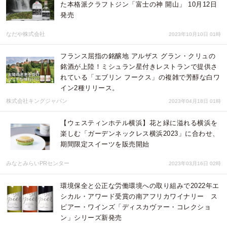
た本格派クラフトジン「富士の神 開山」 10月12日
発売
なだや株式会社
2023年10月10日 01時
フランス屈指の銘醸地 アルザス グラン・クリュの
銘酒が上陸！ミシュラン星付きレストランで提供さ
れている「エブリン フークス」の複雑で芳醇な白ワ
イン2種リリース。
株式会社キングジャパン
2023年04月18日 01時
【ウェスティンホテル横浜】花と緑に溢れる横浜を
楽しむ「ガーデンネックレス横浜2023」に合わせ、
期間限定スイーツを販売開始
みなとみらいPRセンター
2023年03月16日 02時
環境保全と公正な労働環境への取り組みで2022年エ
シカル・アワード受賞の南アフリカワイナリー ス
ピアー・ワインズ「ディスカヴァー・コレクショ
ン」シリーズ新発売