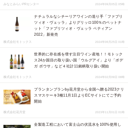
みなとみらいPRセンター
2024年09月05日 05時
ナチュラルなシチーリアワインの造り手「ファブリ
ツィオ・ヴェッラ」よりグリッロ100％のペットナ
ット「ファブリツィオ・ヴェッラ ペティアン
2022」新発売
株式会社モトックス
2024年06月25日 01時
世界的に存在感を増す注目ワイン産地！！モトック
ス24か国目の取り扱い国「ウルグアイ」より「ボデ
ガ ボウサ」など４社計11銘柄取り扱い開始
株式会社モトックス
2024年02月09日 08時
プランタンブランby花月堂から全国へ贈る2023クリ
スマスケーキ3種11月1日よりECサイトにてご予約
開始
株式会社花月堂
2023年11月01日 01時
全製造工程において富士山の伏流水を100%使用し