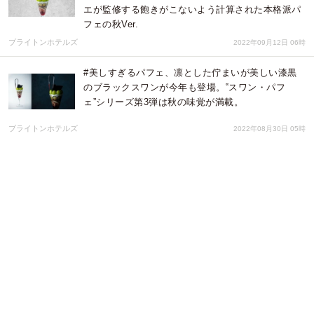
エが監修する飽きがこないよう計算された本格派パ
フェの秋Ver.
ブライトンホテルズ
2022年09月12日 06時
#美しすぎるパフェ、凛とした佇まいが美しい漆黒
のブラックスワンが今年も登場。‟スワン・パフ
ェ”シリーズ第3弾は秋の味覚が満載。
ブライトンホテルズ
2022年08月30日 05時
5/21 大田区梅屋敷 KOKA by @カマタにてアロマテ
ラピー教室を開催
カオリ乃
2022年05月11日 01時
「すべては自然が創るもの」。ブルガリア北西部か
ら、できる限り人的介入を抑えたワイン造りを行う
生産者「ボロヴィッツァ」取り扱い開始
株式会社モトックス
2022年02月28日 01時