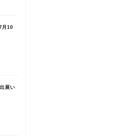
月10
に出展い