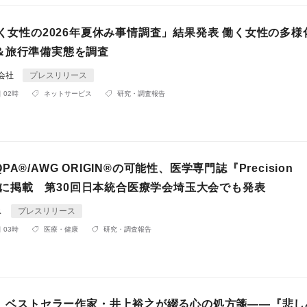
働く女性の2026年夏休み事情調査」結果発表 働く女性の多様
＆旅行準備実態を調査
同会社
プレスリリース
 02時
ネットサービス
研究・調査報告
A®/AWG ORIGIN®の可能性、医学専門誌『Precision
ne』に掲載 第30回日本統合医療学会埼玉大会でも発表
ス
プレスリリース
 03時
医療・健康
研究・調査報告
発売】ベストセラー作家・井上裕之が綴る心の処方箋——『悲し