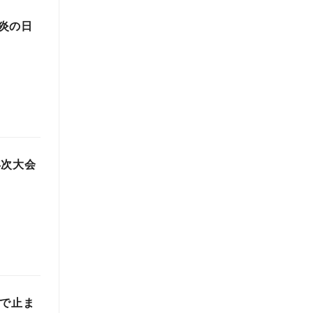
炎の日
年次大会
前で止ま