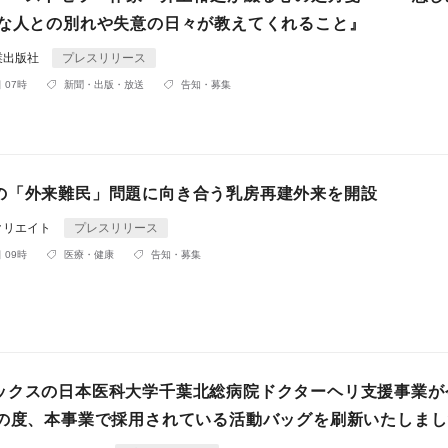
切な人との別れや失意の日々が教えてくれること』
業出版社
プレスリリース
 07時
新聞・出版・放送
告知・募集
の「外来難民」問題に向き合う乳房再建外来を開設
クリエイト
プレスリリース
 09時
医療・健康
告知・募集
ックスの日本医科大学千葉北総病院ドクターヘリ支援事業が
この度、本事業で採用されている活動バッグを刷新いたしま