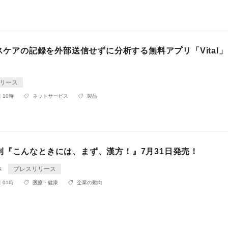
ルスケアの記録を外部送信せずに分析する無料アプリ「Vital
リース
 10時
ネットサービス
製品
刊『こんなときには、まず、漢方！』7月31日発売！
林
プレスリリース
 01時
医療・健康
企業の動向