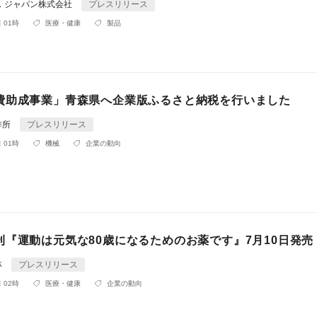
ス ジャパン株式会社
プレスリリース
 01時
医療・健康
製品
費助成事業」青森県へ企業版ふるさと納税を行いました
作所
プレスリリース
 01時
機械
企業の動向
刊『運動は元気な80歳になるためのお薬です』7月10日発売
林
プレスリリース
 02時
医療・健康
企業の動向