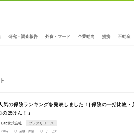
集
研究・調査報告
外食・フード
企業動向
提携
不動産
ット
月 人気の保険ランキングを発表しました！| 保険の一括比較・
コのほけん！」
ial Lab株式会社
プレスリリース
 08時
金融・保険
サービス