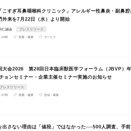
「こすぎ耳鼻咽喉科クリニック」アレルギー性鼻炎・副鼻腔
門外来を7月22日（水）より開始
和仁誠会
プレスリリース
 04時
医療・健康
サービス
7回大会2026 第28回日本臨床獣医学フォーラム（JBVP）
ランチョンセミナー・企業主催セミナー実施のお知らせ
プレスリリース
 07時
医療・健康
告知・募集
を出さない理由は「値段」ではなかった──500人調査、手