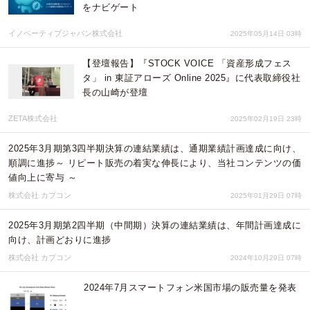
をナビゲート
イノベーティブジャパン株式会社
2025年05月14日 03時
【登壇報告】『STOCK VOICE 「資産形成フェス
タ」 in 東証アローズ Online 2025』に代表取締役社
長の山崎が登壇
ZETA株式会社
2025年02月19日 23時
2025年3月期第3四半期決算の連結業績は、通期業績計画達成に向け、
順調に進捗～ リピート販売の着実な伸長により、当社コンテンツの価
値向上に寄与 ～
株式会社 カプコン
2025年01月29日 07時
2025年3月期第2四半期（中間期）決算の連結業績は、年間計画達成に
向け、計画どおりに進捗
株式会社 カプコン
2024年10月29日 07時
2024年7月スマートフォン米国市場の販売量を発表