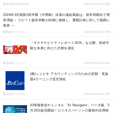
株式会社LogProstyle
2025年12月23日 00時
2026年3月期第2四半期（中間期）決算の連結業績は、前年同期比で増
収増益～ リピート販売本数が好調に推移し、通期計画に対して順調に
進捗 ～
株式会社 カプコン
2025年10月29日 07時
「サステナビリティレポート2025」を公開、持続可
能な未来に向けた共創を強化
株式会社ペンシル
2025年07月01日 01時
(株)シュビキ アカウンティングのための定額・見放
題eラーニング拡充強化
株式会社シュビキ
2025年05月20日 23時
AI情報発信チャンネル「AI Navigator」ベータ版、5
月19日提供開始！ビジネスパーソンの最新AI活用術