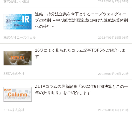
株式会社いい生活
2023年01月27日 01時
連結・持分法企業を傘下とするニーズウェルグルー
プの体制 ～中期経営計画達成に向けた連結決算体制
への移行～
株式会社ニーズウェル
2022年09月15日 08時
16期によく見られたコラム記事TOP5をご紹介しま
す
ZETA株式会社
2022年09月06日 23時
ZETAコラムの最新記事「2022年6月期決算とこの一
年の振り返り」をご紹介します
ZETA株式会社
2022年08月16日 23時
2023年3月期第1四半期決算の連結業績は、通期での10期連続の営業
増益に向け順調に進捗