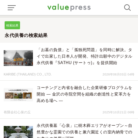
検索結果
永代供養の検索結果
「お墓の負債」と「孤独死問題」を同時に解決。タ
イで出家した日本人が開発、特許出願中のデジタル
永代供養『SATHU (サートゥ)』を提供開始
KARIBE (THAILAND) CO., LTD.
2026年08月03日 04時
コーチングと内省を融合した企業研修プログラムを
開始 ― 金沢の寺院空間を組織の創造性と変革力を
高める場へ ―
有限会社心泉の丘
2025年10月21日 06時
永代供養墓「心泉」に樹木葬エリアがオープン～自
然豊かな霊園での供養と兼六園近くの室内納骨での