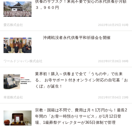
供養のサブスク！来苑不要で安心の永代供養が月額
３，９６０円
愛石株式会社
2022年10月25日 01時
沖縄戦没者永代供養平和祈禱会を開催
ワールドジャパン株式会社
2022年07月28日 06時
業界初！購入～供養まで全て「うちの中」で出来
る、 お寺サポート付きオンライン対応の自宅墓「お
くぼ」が誕生！
幸巡株式会社
2021年07月04日 23時
宗教・国籍は不問で、費用は月々1万円から！最長2
年間の「お骨一時預かりサービス」が1月12日登
場、1級葬祭ディレクターが365日体制で管理