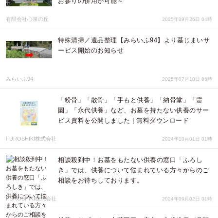
お参りの併用が可能～
有限会社心泉の丘
2025年09月26日 04時
特殊清掃／遺品整理【みらいふ94】より墓じまいサ
ービス開始のお知らせ
みらいふ94
2025年07月10日 06時
「粉骨」「散骨」「手もと供養」「納骨堂」「霊
園」「永代供養」など、お墓を持たない供養のサー
ビス資料を公開しました | 無料ダウンロード
FUROSHIKI株式会社
2024年10月01日 01時
相談殺到中！お墓をもたない供養の窓口「ふろし
き」では、供養について悩まれている方々からのご
相談をお待ちしております。
FUROSHIKI株式会社
2024年09月02日 01時