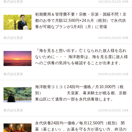
株式会社美栄
2021年01月12日 00時
初期費用＆管理費不要！宗教・宗派・国籍不問！京
都のお寺で月額12,500円×24カ月（税別）で永代供
養が可能なプランが1月4日（月）に登場
株式会社美栄
2021年01月04日 00時
『海を見ると想い出す』亡くなられた故人様を忘れ
ないために・・・ 海洋散骨は、海を見る度に故人様
へのご供養の気持ちを確認することが出来ます。
株式会社美栄
2020年12月26日 01時
海洋散骨コミコミ24回均一価格／月10,000円（税
別） 天皇家、幕末騎士が眠る都、京都
東山区にて遺骨の一部を永代供養致します。
株式会社美栄
2020年10月20日 23時
永代供養24回均一価格／毎月12,500円（税別） 閉
墓（墓じまい）、お墓を守る方が居ない方、終活の