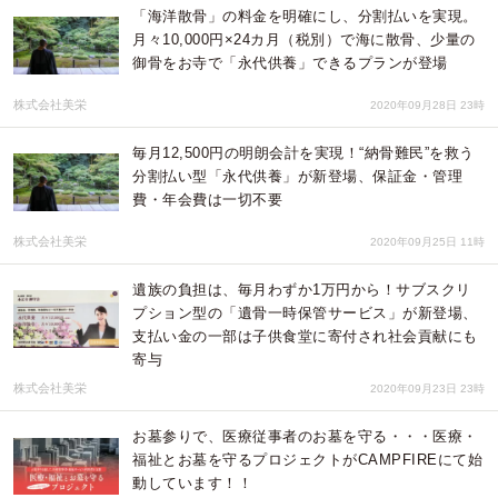
「海洋散骨」の料金を明確にし、分割払いを実現。
月々10,000円×24カ月（税別）で海に散骨、少量の
御骨をお寺で「永代供養」できるプランが登場
株式会社美栄
2020年09月28日 23時
毎月12,500円の明朗会計を実現！“納骨難民”を救う
分割払い型「永代供養」が新登場、保証金・管理
費・年会費は一切不要
株式会社美栄
2020年09月25日 11時
遺族の負担は、毎月わずか1万円から！サブスクリ
プション型の「遺骨一時保管サービス」が新登場、
支払い金の一部は子供食堂に寄付され社会貢献にも
寄与
株式会社美栄
2020年09月23日 23時
お墓参りで、医療従事者のお墓を守る・・・医療・
福祉とお墓を守るプロジェクトがCAMPFIREにて始
動しています！！